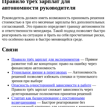
Правило трех зарплат для
автономности руководителя
Руководитель должен иметь возможность принимать решения
стоимостью в три его месячные зарплаты без дополнительных
согласований. Это правило определяет границу автономности
и ответственности менеджера. Такой подход позволяет быстро
реагировать на ситуации и брать на себя просчитанные риски,
что особенно важно в быстро меняющейся среде.
Связи
Правило трёх зарплат для экспериментов
— Прямое
развитие той же концепции: право на ошибку через
финансовую автономность
Туннельное зрение в переговорах
— Автономность
решений позволяет избежать спешки и туннельного
зрения при выборе
Опасность односторонней зависимости в работе
—
Правило трёх зарплат снижает зависимость через
делегированные полномочия принятия решений
Стартап как балансирование с постоянными
возмущениями
— Быстрое реагирование без
согласований критично для адаптации к внешним