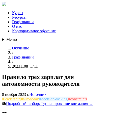
Курсы
Ресурсы
Граф знаний
О нас
Корпоративное обучение
Меню
Обучение
/
Граф знаний
/
20231108_1711
Правило трех зарплат для
автономности руководителя
8 ноября 2023 г.
Источник
#
leadership
#
autonomy
#
decision-making
#
constraints
📖
Подробный разбор:
Туннелирование внимания
→