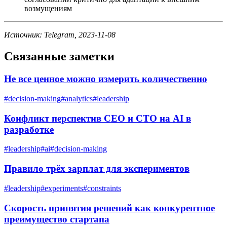
возмущениям
Источник: Telegram, 2023-11-08
Связанные заметки
Не все ценное можно измерить количественно
#
decision-making
#
analytics
#
leadership
Конфликт перспектив CEO и CTO на AI в
разработке
#
leadership
#
ai
#
decision-making
Правило трёх зарплат для экспериментов
#
leadership
#
experiments
#
constraints
Скорость принятия решений как конкурентное
преимущество стартапа