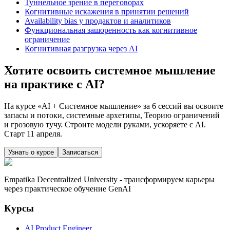
Туннельное зрение в переговорах
Когнитивные искажения в принятии решений
Availability bias у продактов и аналитиков
Функциональная зашоренность как когнитивное
ограничение
Когнитивная разгрузка через AI
Хотите освоить системное мышление
на практике с AI?
На курсе «AI + Системное мышление» за 6 сессий вы освоите
запасы и потоки, системные архетипы, Теорию ограничений
и грозовую тучу. Строите модели руками, ускоряете с AI.
Старт 11 апреля.
Узнать о курсе
Записаться
Empatika Decentralized University - трансформируем карьеры
через практическое обучение GenAI
Курсы
AI Product Engineer