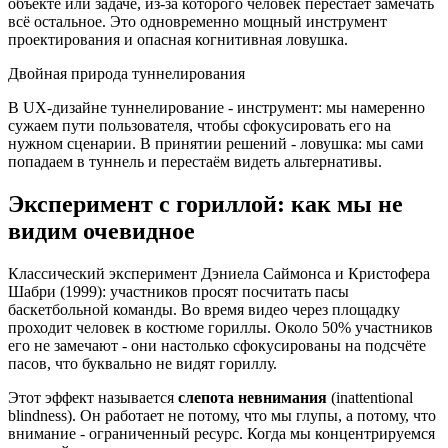
объекте или задаче, из-за которого человек перестаёт замечать
всё остальное. Это одновременно мощный инструмент
проектирования и опасная когнитивная ловушка.
Двойная природа туннелирования
В UX-дизайне туннелирование - инструмент: мы намеренно
сужаем пути пользователя, чтобы сфокусировать его на
нужном сценарии. В принятии решений - ловушка: мы сами
попадаем в туннель и перестаём видеть альтернативы.
Эксперимент с гориллой: как мы не
видим очевидное
Классический эксперимент Дэниела Саймонса и Кристофера
Шабри (1999): участников просят посчитать пасы
баскетбольной команды. Во время видео через площадку
проходит человек в костюме гориллы. Около 50% участников
его не замечают - они настолько сфокусированы на подсчёте
пасов, что буквально не видят гориллу.
Этот эффект называется
слепота невнимания
(inattentional
blindness). Он работает не потому, что мы глупы, а потому, что
внимание - ограниченный ресурс. Когда мы концентрируемся