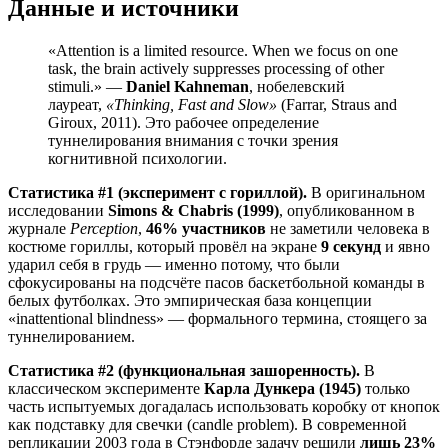
Данные и источники
«Attention is a limited resource. When we focus on one
task, the brain actively suppresses processing of other
stimuli.» —
Daniel Kahneman
, нобелевский
лауреат,
«Thinking, Fast and Slow»
(Farrar, Straus and
Giroux, 2011). Это рабочее определение
туннелирования внимания с точки зрения
когнитивной психологии.
Статистика #1 (эксперимент с гориллой).
В оригинальном
исследовании
Simons & Chabris (1999)
, опубликованном в
журнале
Perception
,
46% участников
не заметили человека в
костюме гориллы, который провёл на экране
9 секунд
и явно
ударил себя в грудь — именно потому, что были
сфокусированы на подсчёте пасов баскетбольной команды в
белых футболках. Это эмпирическая база концепции
«inattentional blindness» — формального термина, стоящего за
туннелированием.
Статистика #2 (функциональная зашоренность).
В
классическом эксперименте
Карла Дункера (1945)
только
часть испытуемых догадалась использовать коробку от кнопок
как подставку для свечки (candle problem). В современной
репликации 2003 года в Стэнфорде задачу решили
лишь 23%