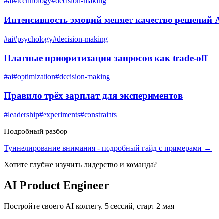
#
ai
#
technology
#
decision-making
Интенсивность эмоций меняет качество решений 
#
ai
#
psychology
#
decision-making
Платные приоритизации запросов как trade-off
#
ai
#
optimization
#
decision-making
Правило трёх зарплат для экспериментов
#
leadership
#
experiments
#
constraints
Подробный разбор
Туннелирование внимания
- подробный гайд с примерами →
Хотите глубже изучить
лидерство и команда
?
AI Product Engineer
Постройте своего AI коллегу. 5 сессий, старт 2 мая