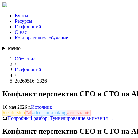
Курсы
Ресурсы
Граф знаний
О нас
Корпоративное обучение
Меню
Обучение
/
Граф знаний
/
20260516_3326
Конфликт перспектив CEO и CTO на AI
16 мая 2026 г.
Источник
#
leadership
#
ai
#
decision-making
#
constraints
📖
Подробный разбор:
Туннелирование внимания
→
Конфликт перспектив CEO и CTO на AI