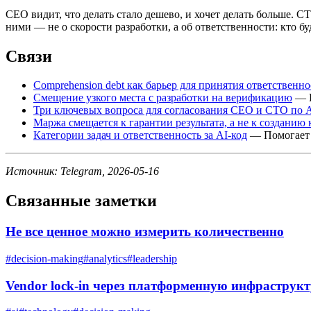
CEO видит, что делать стало дешево, и хочет делать больше. C
ними — не о скорости разработки, а об ответственности: кто буд
Связи
Comprehension debt как барьер для принятия ответственн
Смещение узкого места с разработки на верификацию
— П
Три ключевых вопроса для согласования CEO и CTO по 
Маржа смещается к гарантии результата, а не к созданию 
Категории задач и ответственность за AI-код
— Помогает п
Источник: Telegram, 2026-05-16
Связанные заметки
Не все ценное можно измерить количественно
#
decision-making
#
analytics
#
leadership
Vendor lock-in через платформенную инфраструк