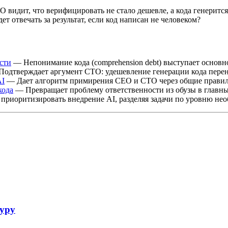
TO видит, что верифицировать не стало дешевле, а кода генерит
ет отвечать за результат, если код написан не человеком?
ости
— Непонимание кода (comprehension debt) выступает основно
одтверждает аргумент CTO: удешевление генерации кода перен
AI
— Дает алгоритм примирения CEO и CTO через общие правил
кода
— Превращает проблему ответственности из обузы в главн
риоритизировать внедрение AI, разделяя задачи по уровню необ
туру