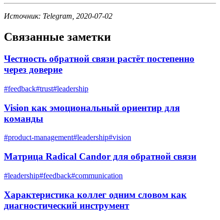
Источник: Telegram, 2020-07-02
Связанные заметки
Честность обратной связи растёт постепенно
через доверие
#
feedback
#
trust
#
leadership
Vision как эмоциональный ориентир для
команды
#
product-management
#
leadership
#
vision
Матрица Radical Candor для обратной связи
#
leadership
#
feedback
#
communication
Характеристика коллег одним словом как
диагностический инструмент