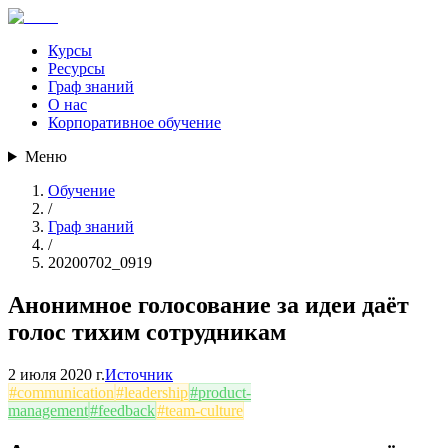
Курсы
Ресурсы
Граф знаний
О нас
Корпоративное обучение
Меню
Обучение
/
Граф знаний
/
20200702_0919
Анонимное голосование за идеи даёт
голос тихим сотрудникам
2 июля 2020 г.
Источник
#
communication
#
leadership
#
product-
management
#
feedback
#
team-culture