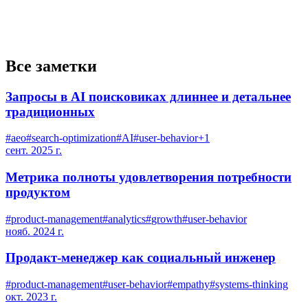
Все заметки
Запросы в AI поисковиках длиннее и детальнее
традиционных
#
aeo
#
search-optimization
#
AI
#
user-behavior
+
1
сент. 2025 г.
Метрика полноты удовлетворения потребности
продуктом
#
product-management
#
analytics
#
growth
#
user-behavior
нояб. 2024 г.
Продакт-менеджер как социальный инженер
#
product-management
#
user-behavior
#
empathy
#
systems-thinking
окт. 2023 г.