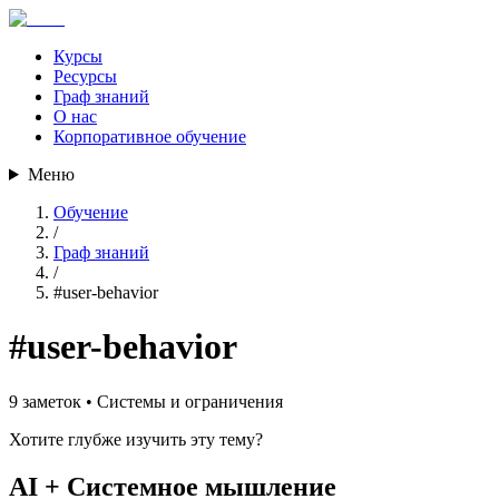
Курсы
Ресурсы
Граф знаний
О нас
Корпоративное обучение
Меню
Обучение
/
Граф знаний
/
#
user-behavior
#
user-behavior
9
заметок •
Системы и ограничения
Хотите глубже изучить эту тему?
AI + Системное мышление