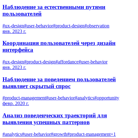
Наблюдение за естественными путями
пользователей
#
ux-design
#
user-behavior
#
product-design
#
observation
янв. 2023 г.
Координация пользователей через дизайн
интерфейса
#
ux-design
#
product-design
#
affordance
#
user-behavior
янв. 2023 г.
Наблюдение за поведением пользователей
выявляет скрытый спрос
#
product-management
#
user-behavior
#
analytics
#
opportunity
февр. 2020 г.
Анализ поведенческих траекторий для
выявления успешных паттернов
#
analytics
#
user-behavior
#
growth
#
product-management
+
1