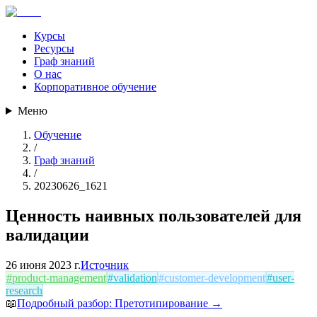
Курсы
Ресурсы
Граф знаний
О нас
Корпоративное обучение
Меню
Обучение
/
Граф знаний
/
20230626_1621
Ценность наивных пользователей для
валидации
26 июня 2023 г.
Источник
#
product-management
#
validation
#
customer-development
#
user-
research
📖
Подробный разбор:
Претотипирование
→