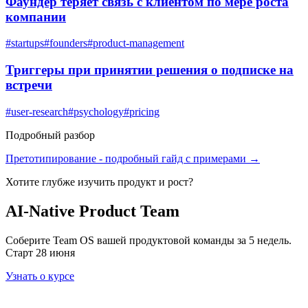
Фаундер теряет связь с клиентом по мере роста
компании
#
startups
#
founders
#
product-management
Триггеры при принятии решения о подписке на
встречи
#
user-research
#
psychology
#
pricing
Подробный разбор
Претотипирование
- подробный гайд с примерами →
Хотите глубже изучить
продукт и рост
?
AI-Native Product Team
Соберите Team OS вашей продуктовой команды за 5 недель.
Старт 28 июня
Узнать о курсе