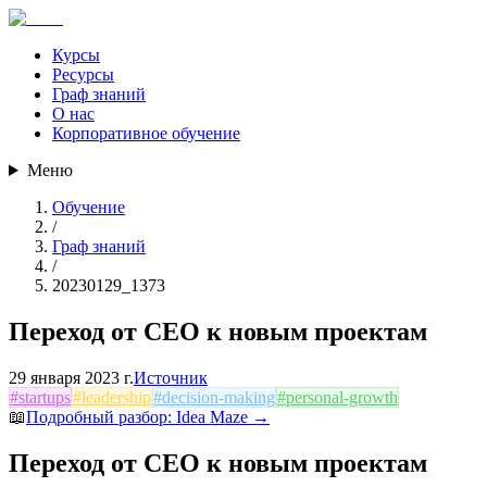
Курсы
Ресурсы
Граф знаний
О нас
Корпоративное обучение
Меню
Обучение
/
Граф знаний
/
20230129_1373
Переход от CEO к новым проектам
29 января 2023 г.
Источник
#
startups
#
leadership
#
decision-making
#
personal-growth
📖
Подробный разбор:
Idea Maze
→
Переход от CEO к новым проектам