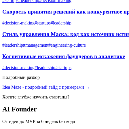
#
startups
#
leadership
#
decision-making
Скорость принятия решений как конкурентное п
#
decision-making
#
startups
#
leadership
Стиль управления Маска: код как источник ист
#
leadership
#
management
#
engineering-culture
Когнитивные искажения фаундеров в аналитике
#
decision-making
#
leadership
#
startups
Подробный разбор
Idea Maze
- подробный гайд с примерами →
Хотите глубже изучить
стартапы
?
AI Founder
От идеи до MVP за 6 недель без кода