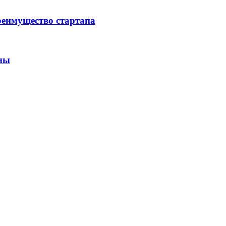
реимущество стартапа
ины