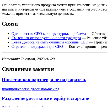
Основатель успешного продукта может принять решение уйти с п
навыки и интересы лучше применимы в создании чего-то новог
можешь принести максимальную ценность.
Связи
Одиночество CEO как структурная проблема
— Объясняет
Смысл как основа устойчивости фаундера
— Решение уйт
Совет Джобса не быть слишком хорошим CEO
— Признани
Стратегии поддержки для CEO
— Контекст принятия реш
Источник: Telegram, 2023-01-29
Связанные заметки
Инвестор как партнер, а не надзиратель
#
startups
#
leadership
#
decision-making
Разделение governance и equity в стартапе