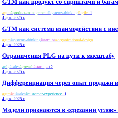
GTM как продукт со спринтами и бага
#
gtm
#
product-management
#
systems-thinking
#
agile
+
1
4 дек. 2025 г.
GTM как система взаимодействия с вн
#
gtm
#
systems-thinking
#
startups
#
organizational-design
4 дек. 2025 г.
Ограничения PLG на пути к масштабу
#
plg
#
sales
#
growth
#
startups
+
2
4 дек. 2025 г.
Дифференциация через опыт продажи в 
#
gtm
#
ai
#
sales
#
customer-experience
+
1
4 дек. 2025 г.
Модели признаются в «срезании углов»