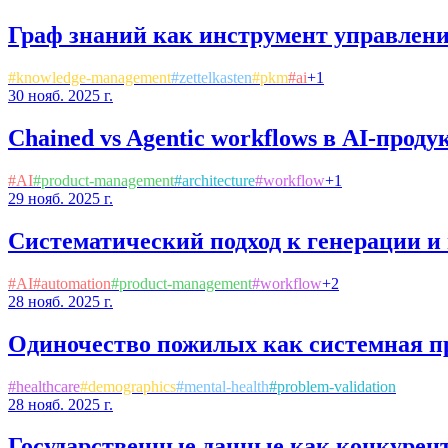
Граф знаний как инструмент управлен
#
knowledge-management
#
zettelkasten
#
pkm
#
ai
+
1
30 нояб. 2025 г.
Chained vs Agentic workflows в AI-проду
#
AI
#
product-management
#
architecture
#
workflow
+
1
29 нояб. 2025 г.
Систематический подход к генерации и
#
AI
#
automation
#
product-management
#
workflow
+
2
28 нояб. 2025 г.
Одиночество пожилых как системная п
#
healthcare
#
demographics
#
mental-health
#
problem-validation
28 нояб. 2025 г.
Государственные данные как конкурен