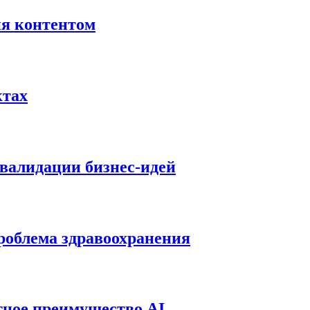
ия контентом
ктах
 валидации бизнес-идей
роблема здравоохранения
тное преимущество AI