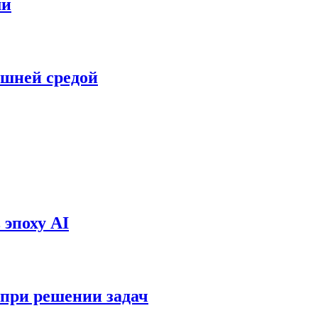
ми
ешней средой
эпоху AI
 при решении задач