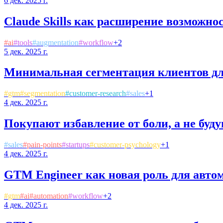
6 дек. 2025 г.
Claude Skills как расширение возможн
#
ai
#
tools
#
augmentation
#
workflow
+
2
5 дек. 2025 г.
Минимальная сегментация клиентов 
#
gtm
#
segmentation
#
customer-research
#
sales
+
1
4 дек. 2025 г.
Покупают избавление от боли, а не буд
#
sales
#
pain-points
#
startups
#
customer-psychology
+
1
4 дек. 2025 г.
GTM Engineer как новая роль для авто
#
gtm
#
ai
#
automation
#
workflow
+
2
4 дек. 2025 г.