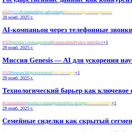
#
AI
#
data
#
competitive-advantage
#
knowledge-management
28 нояб. 2025 г.
AI-компаньон через телефонные звонки
#
AI
#
product-management
#
constraints
#
voice-interface
+
1
28 нояб. 2025 г.
Миссия Genesis — AI для ускорения на
#
AI
#
research
#
government
#
technology
+
1
28 нояб. 2025 г.
Технологический барьер как ключевое
#
constraints
#
product-management
#
ux-design
#
accessibility
+
1
28 нояб. 2025 г.
Семейные сиделки как скрытый сегмен