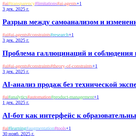
#
ai
#
transparency
#
limitations
#
ai-agents
+
1
3 дек. 2025 г.
Разрыв между самоанализом и изменен
#
ai
#
ai-agents
#
constraints
#
research
+
1
3 дек. 2025 г.
Проблема галлюцинаций и соблюдения 
#
ai
#
ai-agents
#
constraints
#
theory-of-constraints
+
1
3 дек. 2025 г.
AI-анализ продаж без технической эксп
#
ai
#
analytics
#
automation
#
product-management
+
1
1 дек. 2025 г.
AI-бот как интерфейс к образовательн
#
ai
#
learning
#
augmentation
#
tools
+
1
30 нояб. 2025 г.