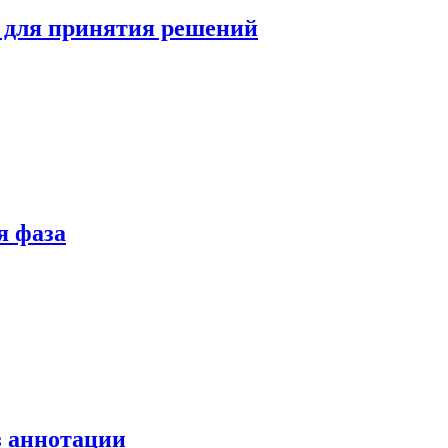
 для принятия решений
я фаза
з аннотации