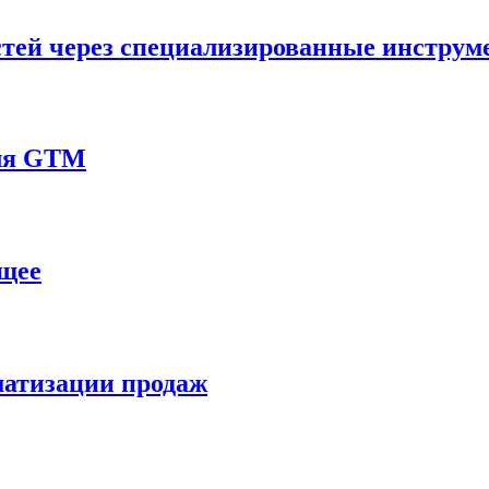
остей через специализированные инстру
для GTM
ущее
матизации продаж