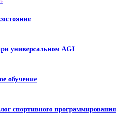
re
 состояние
при универсальном AGI
ое обучение
алог спортивного программирования