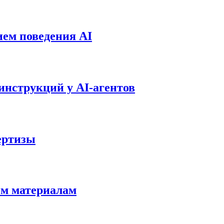
ием поведения AI
инструкций у AI-агентов
ертизы
ым материалам