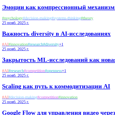
Эмоции как компрессионный механизм
#
psychology
#
decision-making
#
systems-thinking
#
theory
25 нояб. 2025 г.
Важность diversity в AI-исследованиях
#
AI
#
innovation
#
research
#
diversity
+
1
25 нояб. 2025 г.
Закрытость ML-исследований как нова
#
AI
#
research
#
competition
#
openness
+
1
25 нояб. 2025 г.
Scaling как путь к коммодитизации AI
#
AI
#
decision-making
#
competition
#
innovation
25 нояб. 2025 г.
Google Flow для управления видео чере