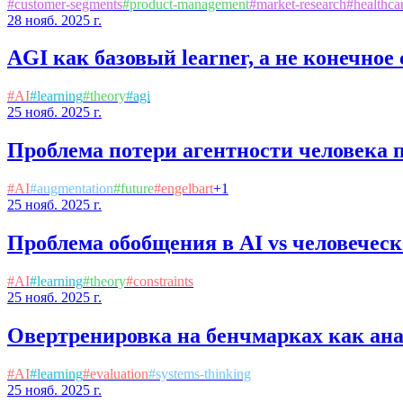
#
customer-segments
#
product-management
#
market-research
#
healthca
28 нояб. 2025 г.
AGI как базовый learner, а не конечное
#
AI
#
learning
#
theory
#
agi
25 нояб. 2025 г.
Проблема потери агентности человека 
#
AI
#
augmentation
#
future
#
engelbart
+
1
25 нояб. 2025 г.
Проблема обобщения в AI vs человеческ
#
AI
#
learning
#
theory
#
constraints
25 нояб. 2025 г.
Овертренировка на бенчмарках как ан
#
AI
#
learning
#
evaluation
#
systems-thinking
25 нояб. 2025 г.