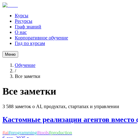
Курсы
Ресурсы
Граф знаний
О нас
Корпоративное обучение
Гид по курсам
Меню
Обучение
/
Все заметки
Все заметки
3 588
заметок о AI, продуктах, стартапах и управлении
Кастомные реализации агентов вместо
#
ai
#
programming
#
tools
#
production