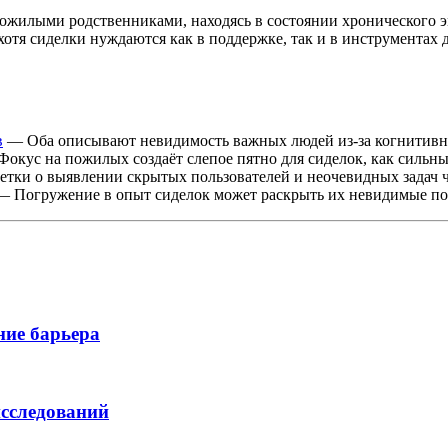
ожилыми родственниками, находясь в состоянии хронического э
отя сиделки нуждаются как в поддержке, так и в инструментах 
в
— Оба описывают невидимость важных людей из-за когнитивн
окус на пожилых создаёт слепое пятно для сиделок, как сильн
тки о выявлении скрытых пользователей и неочевидных задач ч
 Погружение в опыт сиделок может раскрыть их невидимые по
ние барьера
исследований