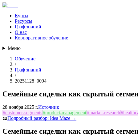
Курсы
Ресурсы
Граф знаний
О нас
Корпоративное обучение
Меню
Обучение
/
Граф знаний
/
20251128_0094
Семейные сиделки как скрытый сегмен
28 ноября 2025 г.
Источник
#
customer-segments
#
product-management
#
market-research
#
healthc
📖
Подробный разбор:
Idea Maze
→
Семейные сиделки как скрытый сегмен