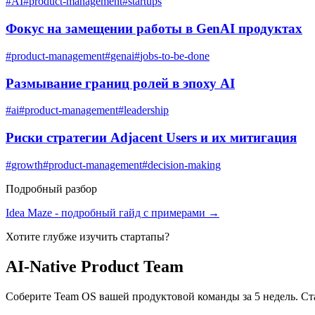
#
AI
#
product-management
#
startups
Фокус на замещении работы в GenAI продуктах
#
product-management
#
genai
#
jobs-to-be-done
Размывание границ ролей в эпоху AI
#
ai
#
product-management
#
leadership
Риски стратегии Adjacent Users и их митигация
#
growth
#
product-management
#
decision-making
Подробный разбор
Idea Maze
- подробный гайд с примерами →
Хотите глубже изучить
стартапы
?
AI-Native Product Team
Соберите Team OS вашей продуктовой команды за 5 недель. Ст