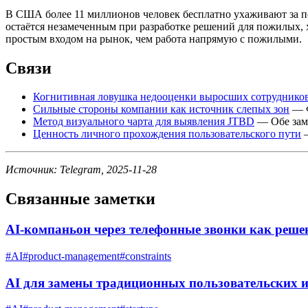
В США более 11 миллионов человек бесплатно ухаживают за п
остаётся незамеченным при разработке решений для пожилых, х
простым входом на рынок, чем работа напрямую с пожилыми.
Связи
Когнитивная ловушка недооценки выросших сотруднико
Сильные стороны компании как источник слепых зон
— Ф
Метод визуального чарта для выявления JTBD
— Обе заме
Ценность личного прохождения пользовательского пути
—
Источник: Telegram, 2025-11-28
Связанные заметки
AI-компаньон через телефонные звонки как реше
#
AI
#
product-management
#
constraints
AI для замены традиционных пользовательских 