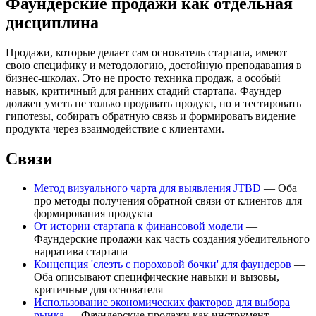
Фаундерские продажи как отдельная
дисциплина
Продажи, которые делает сам основатель стартапа, имеют
свою специфику и методологию, достойную преподавания в
бизнес-школах. Это не просто техника продаж, а особый
навык, критичный для ранних стадий стартапа. Фаундер
должен уметь не только продавать продукт, но и тестировать
гипотезы, собирать обратную связь и формировать видение
продукта через взаимодействие с клиентами.
Связи
Метод визуального чарта для выявления JTBD
— Оба
про методы получения обратной связи от клиентов для
формирования продукта
От истории стартапа к финансовой модели
—
Фаундерские продажи как часть создания убедительного
нарратива стартапа
Концепция 'слезть с пороховой бочки' для фаундеров
—
Оба описывают специфические навыки и вызовы,
критичные для основателя
Использование экономических факторов для выбора
рынка
— Фаундерские продажи как инструмент