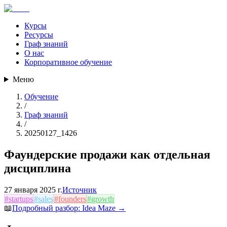
Курсы
Ресурсы
Граф знаний
О нас
Корпоративное обучение
Меню
Обучение
/
Граф знаний
/
20250127_1426
Фаундерские продажи как отдельная
дисциплина
27 января 2025 г.
Источник
#
startups
#
sales
#
founders
#
growth
📖
Подробный разбор:
Idea Maze
→