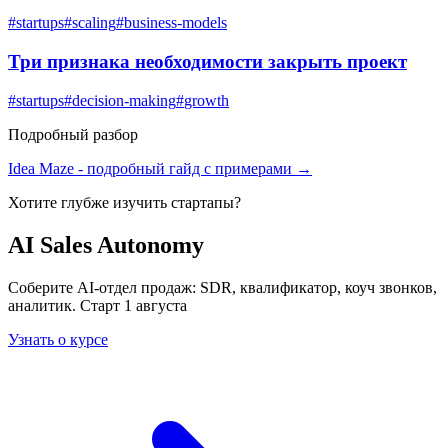
#
startups
#
scaling
#
business-models
Три признака необходимости закрыть проект
#
startups
#
decision-making
#
growth
Подробный разбор
Idea Maze
- подробный гайд с примерами →
Хотите глубже изучить
стартапы
?
AI Sales Autonomy
Соберите AI-отдел продаж: SDR, квалификатор, коуч звонков,
аналитик. Старт 1 августа
Узнать о курсе