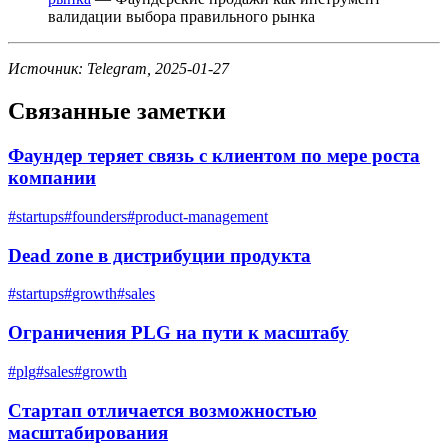
валидации выбора правильного рынка
Источник: Telegram, 2025-01-27
Связанные заметки
Фаундер теряет связь с клиентом по мере роста
компании
#
startups
#
founders
#
product-management
Dead zone в дистрибуции продукта
#
startups
#
growth
#
sales
Ограничения PLG на пути к масштабу
#
plg
#
sales
#
growth
Стартап отличается возможностью
масштабирования