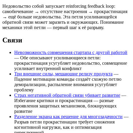
Недовольство собой запускает reinforcing feedback loop:
самобичевание → отсутствие настроения → прокрастинация
→ ещё больше недовольства. Эта петля усиливающейся
обратной связи может заразить и окружающих. Понимание
механики этой петли — первый шаг к её разрыву.
Связи
Невозможность совмещения стартапа с другой работой
— Обе описывают усиливающиеся петли:
прокрастинация усугубляет недовольство, совмещение
усиливает внутренний конфликт
Три внешние силы, мешающие релизу продукта
—
Падение мотивации команды создаёт схожую петлю
деморализации, распыление внимания усугубляет
проблему
Страх негативной обратной связи убивает развитие
—
Избегание критики и прокрастинация — разные
проявления защитных механизмов, блокирующих
развитие
Разделение экрана как решение для многозадачности
—
Разрыв петли прокрастинации требует снижения
когнитивной нагрузки, как и оптимизация
переключений