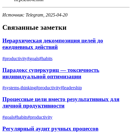
Источник: Telegram, 2025-04-20
Связанные заметки
Иерархическая декомпозиция целей до
ежедневных действий
#
productivity
#
goals
#
habits
Парадокс суперкуриц — токсичность
индивидуальной оптимизации
#
systems-thinking
#
productivity
#
leadership
Процессные цели вместо результативных для
личной продуктивности
#
goals
#
habits
#
productivity
Регулярный аудит ручных процессов