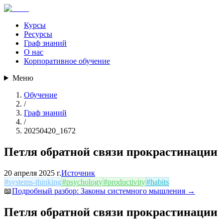
Курсы
Ресурсы
Граф знаний
О нас
Корпоративное обучение
Меню
Обучение
/
Граф знаний
/
20250420_1672
Петля обратной связи прокрастинации
20 апреля 2025 г.
Источник
#
systems-thinking
#
psychology
#
productivity
#
habits
📖
Подробный разбор:
Законы системного мышления
→
Петля обратной связи прокрастинации