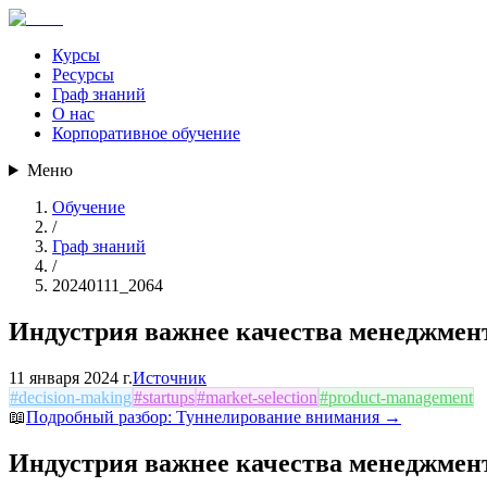
Курсы
Ресурсы
Граф знаний
О нас
Корпоративное обучение
Меню
Обучение
/
Граф знаний
/
20240111_2064
Индустрия важнее качества менеджмен
11 января 2024 г.
Источник
#
decision-making
#
startups
#
market-selection
#
product-management
📖
Подробный разбор:
Туннелирование внимания
→
Индустрия важнее качества менеджмен