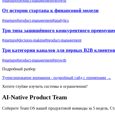
#
startups
#
product-management
#
growth
От истории стартапа к финансовой модели
#
startups
#
product-management
#
analytics
Три типа защищённого конкурентного преимущес
#
startups
#
decision-making
#
product-management
Три категории каналов для первых B2B клиентов
#
startups
#
product-management
#
growth
Подробный разбор
Туннелирование внимания
- подробный гайд с примерами →
Хотите глубже изучить
системы и ограничения
?
AI-Native Product Team
Соберите Team OS вашей продуктовой команды за 5 недель. Ст