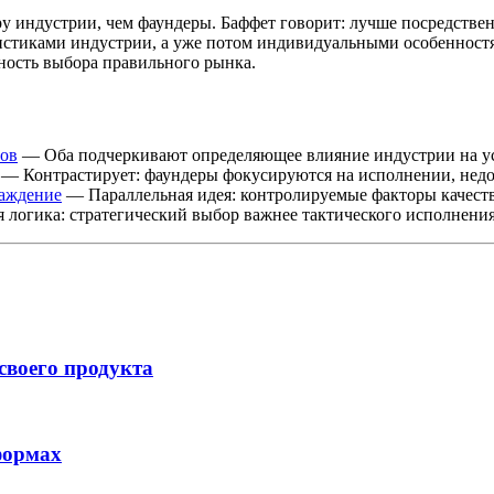
 индустрии, чем фаундеры. Баффет говорит: лучше посредстве
ристиками индустрии, а уже потом индивидуальными особенностя
ность выбора правильного рынка.
гов
— Оба подчеркивают определяющее влияние индустрии на у
— Контрастирует: фаундеры фокусируются на исполнении, нед
раждение
— Параллельная идея: контролируемые факторы качест
логика: стратегический выбор важнее тактического исполнени
своего продукта
формах