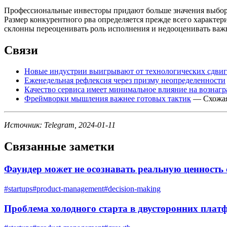
Профессиональные инвесторы придают больше значения выбору
Размер конкурентного рва определяется прежде всего характе
склонны переоценивать роль исполнения и недооценивать важ
Связи
Новые индустрии выигрывают от технологических сдви
Еженедельная рефлексия через призму неопределенности
Качество сервиса имеет минимальное влияние на вознаг
Фреймворки мышления важнее готовых тактик
— Схожая 
Источник: Telegram, 2024-01-11
Связанные заметки
Фаундер может не осознавать реальную ценность 
#
startups
#
product-management
#
decision-making
Проблема холодного старта в двусторонних плат