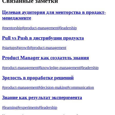
Связанные заметки
Целевая аудитория для менторства в продакт-
менеджменте
#
mentorship
#
product-management
#
leadership
Pull vs Push в дистрибуции продукта
#
startups
#
growth
#
product-management
Product Manager как создатель знания
#
product-management
#
knowledge-management
#
leadership
Зрелость в проработке решений
#
product-management
#
decision-making
#
communication
Знание как результат эксперимента
#
learning
#
experiments
#
leadership