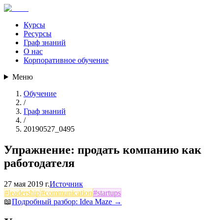
Курсы
Ресурсы
Граф знаний
О нас
Корпоративное обучение
Меню
Обучение
/
Граф знаний
/
20190527_0495
Упражнение: продать компанию как
работодателя
27 мая 2019 г.
Источник
#
leadership
#
communication
#
startups
📖
Подробный разбор:
Idea Maze
→