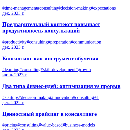
#
time-management
#
consulting
#
decision-making
#
expectations
дек. 2023 г.
Предварительный контекст повышает
продуктивность консультаций
#
productivity
#
consulting
#
preparation
#
communication
дек. 2023 г.
Консалтинг как инструмент обучения
#
learning
#
consulting
#
skill-development
#
growth
июнь 2023 г.
Два типа бизнес-идей: оптимизация vs прорыв
#
startups
#
decision-making
#
innovation
#
consulting
+
1
дек. 2022 г.
Ценностный прайсинг в консалтинге
#
pricing
#
consulting
#
value-based
#
business-models