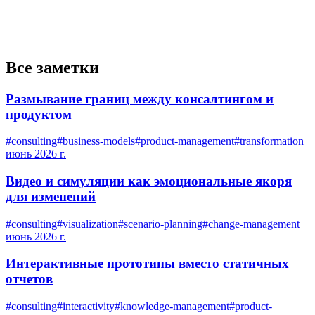
Все заметки
Размывание границ между консалтингом и
продуктом
#
consulting
#
business-models
#
product-management
#
transformation
июнь 2026 г.
Видео и симуляции как эмоциональные якоря
для изменений
#
consulting
#
visualization
#
scenario-planning
#
change-management
июнь 2026 г.
Интерактивные прототипы вместо статичных
отчетов
#
consulting
#
interactivity
#
knowledge-management
#
product-