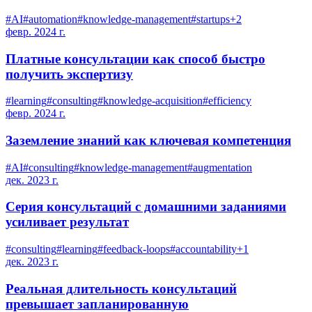
#
AI
#
automation
#
knowledge-management
#
startups
+
2
февр. 2024 г.
Платные консультации как способ быстро
получить экспертизу
#
learning
#
consulting
#
knowledge-acquisition
#
efficiency
февр. 2024 г.
Заземление знаний как ключевая компетенция
#
AI
#
consulting
#
knowledge-management
#
augmentation
дек. 2023 г.
Серия консультаций с домашними заданиями
усиливает результат
#
consulting
#
learning
#
feedback-loops
#
accountability
+
1
дек. 2023 г.
Реальная длительность консультаций
превышает запланированную