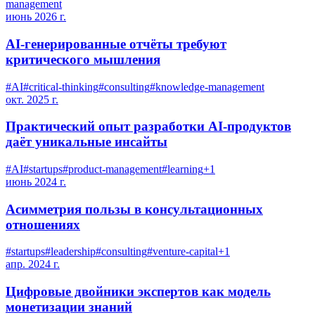
management
июнь 2026 г.
AI-генерированные отчёты требуют
критического мышления
#
AI
#
critical-thinking
#
consulting
#
knowledge-management
окт. 2025 г.
Практический опыт разработки AI-продуктов
даёт уникальные инсайты
#
AI
#
startups
#
product-management
#
learning
+
1
июнь 2024 г.
Асимметрия пользы в консультационных
отношениях
#
startups
#
leadership
#
consulting
#
venture-capital
+
1
апр. 2024 г.
Цифровые двойники экспертов как модель
монетизации знаний