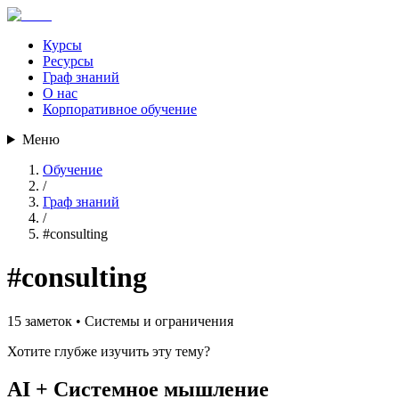
Курсы
Ресурсы
Граф знаний
О нас
Корпоративное обучение
Меню
Обучение
/
Граф знаний
/
#
consulting
#
consulting
15
заметок •
Системы и ограничения
Хотите глубже изучить эту тему?
AI + Системное мышление