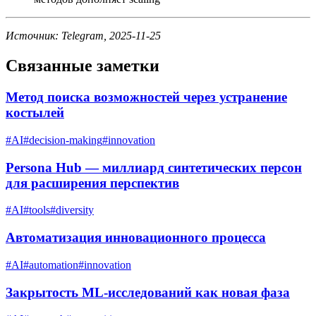
Источник: Telegram, 2025-11-25
Связанные заметки
Метод поиска возможностей через устранение
костылей
#
AI
#
decision-making
#
innovation
Persona Hub — миллиард синтетических персон
для расширения перспектив
#
AI
#
tools
#
diversity
Автоматизация инновационного процесса
#
AI
#
automation
#
innovation
Закрытость ML-исследований как новая фаза