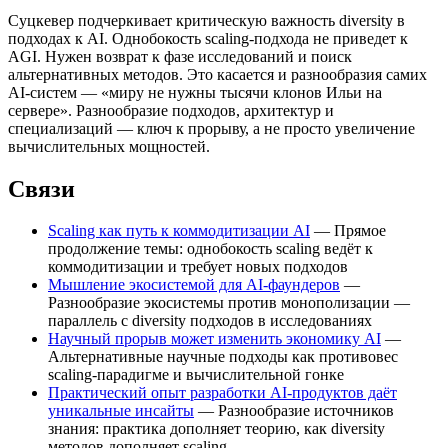
Суцкевер подчеркивает критическую важность diversity в
подходах к AI. Однобокость scaling-подхода не приведет к
AGI. Нужен возврат к фазе исследований и поиск
альтернативных методов. Это касается и разнообразия самих
AI-систем — «миру не нужны тысячи клонов Ильи на
сервере». Разнообразие подходов, архитектур и
специализаций — ключ к прорыву, а не просто увеличение
вычислительных мощностей.
Связи
Scaling как путь к коммодитизации AI
— Прямое
продолжение темы: однобокость scaling ведёт к
коммодитизации и требует новых подходов
Мышление экосистемой для AI-фаундеров
—
Разнообразие экосистемы против монополизации —
параллель с diversity подходов в исследованиях
Научный прорыв может изменить экономику AI
—
Альтернативные научные подходы как противовес
scaling-парадигме и вычислительной гонке
Практический опыт разработки AI-продуктов даёт
уникальные инсайты
— Разнообразие источников
знания: практика дополняет теорию, как diversity
методов дополняет scaling