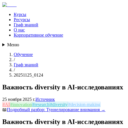
Курсы
Ресурсы
Граф знаний
О нас
Корпоративное обучение
Меню
Обучение
/
Граф знаний
/
20251125_0124
Важность diversity в AI-исследованиях
25 ноября 2025 г.
Источник
#
AI
#
innovation
#
research
#
diversity
#
decision-making
📖
Подробный разбор:
Туннелирование внимания
→
Важность diversity в AI-исследованиях