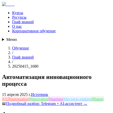
Курсы
Ресурсы
Граф знаний
О нас
Корпоративное обучение
Меню
Обучение
/
Граф знаний
/
20250415_1680
Автоматизация инновационного
процесса
15 апреля 2025 г.
Источник
#
AI
#
automation
#
innovation
#
startups
#
decision-making
#
future
📖
Подробный разбор:
Telegram + AI-ассистент
→