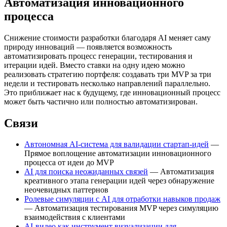
Автоматизация инновационного
процесса
Снижение стоимости разработки благодаря AI меняет саму
природу инноваций — появляется возможность
автоматизировать процесс генерации, тестирования и
итерации идей. Вместо ставки на одну идею можно
реализовать стратегию портфеля: создавать три MVP за три
недели и тестировать несколько направлений параллельно.
Это приближает нас к будущему, где инновационный процесс
может быть частично или полностью автоматизирован.
Связи
Автономная AI-система для валидации стартап-идей
—
Прямое воплощение автоматизации инновационного
процесса от идеи до MVP
AI для поиска неожиданных связей
— Автоматизация
креативного этапа генерации идей через обнаружение
неочевидных паттернов
Ролевые симуляции с AI для отработки навыков продаж
— Автоматизация тестирования MVP через симуляцию
взаимодействия с клиентами
AI-видео как инструмент визуализации для