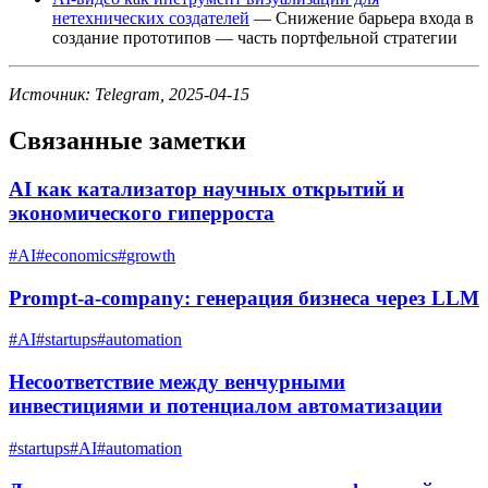
нетехнических создателей
— Снижение барьера входа в
создание прототипов — часть портфельной стратегии
Источник: Telegram, 2025-04-15
Связанные заметки
AI как катализатор научных открытий и
экономического гиперроста
#
AI
#
economics
#
growth
Prompt-a-company: генерация бизнеса через LLM
#
AI
#
startups
#
automation
Несоответствие между венчурными
инвестициями и потенциалом автоматизации
#
startups
#
AI
#
automation