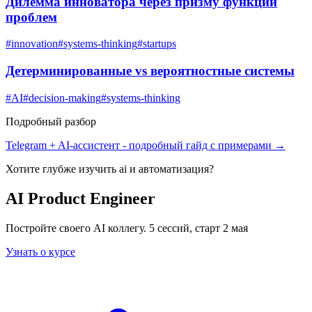
Дилемма инноватора через призму функций
проблем
#
innovation
#
systems-thinking
#
startups
Детерминированные vs вероятностные системы
#
AI
#
decision-making
#
systems-thinking
Подробный разбор
Telegram + AI-ассистент
- подробный гайд с примерами →
Хотите глубже изучить
ai и автоматизация
?
AI Product Engineer
Постройте своего AI коллегу. 5 сессий, старт 2 мая
Узнать о курсе