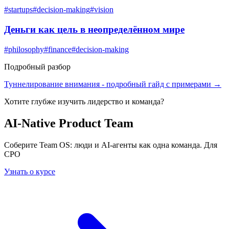
#
startups
#
decision-making
#
vision
Деньги как цель в неопределённом мире
#
philosophy
#
finance
#
decision-making
Подробный разбор
Туннелирование внимания
- подробный гайд с примерами →
Хотите глубже изучить
лидерство и команда
?
AI-Native Product Team
Соберите Team OS: люди и AI-агенты как одна команда. Для
CPO
Узнать о курсе