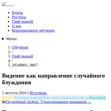
Курсы
Ресурсы
Граф знаний
О нас
Корпоративное обучение
Меню
Обучение
/
Граф знаний
/
20240801_0867
Видение как направление случайного
блуждания
1 августа 2024 г.
Источник
#
vision
#
decision-making
#
long-term-thinking
#
purpose
#
hamming
📖
Подробный разбор:
Туннелирование внимания
→