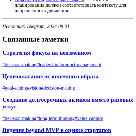
планирования должен соответствовать контексту для
направленного движения
Источник: Telegram, 2024-08-01
Связанные заметки
Стратегия фокуса на неизменном
#
decision-making
#
leadership
#
product-management
Целеполагание от конечного образа
#
goal-setting
#
vision
#
decision-making
Создание долгосрочных активов вместо разовых
услуг
#
decision-making
#
long-term-thinking
#
value-capture
Видение beyond MVP в оценке стартапов