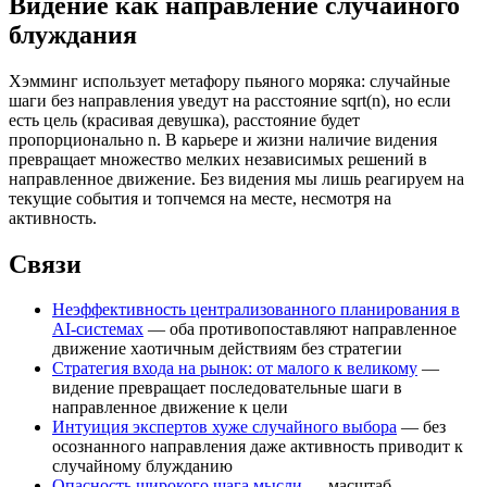
Видение как направление случайного
блуждания
Хэмминг использует метафору пьяного моряка: случайные
шаги без направления уведут на расстояние sqrt(n), но если
есть цель (красивая девушка), расстояние будет
пропорционально n. В карьере и жизни наличие видения
превращает множество мелких независимых решений в
направленное движение. Без видения мы лишь реагируем на
текущие события и топчемся на месте, несмотря на
активность.
Связи
Неэффективность централизованного планирования в
AI-системах
— оба противопоставляют направленное
движение хаотичным действиям без стратегии
Стратегия входа на рынок: от малого к великому
—
видение превращает последовательные шаги в
направленное движение к цели
Интуиция экспертов хуже случайного выбора
— без
осознанного направления даже активность приводит к
случайному блужданию
Опасность широкого шага мысли
— масштаб