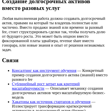
Создание долгосрочных активов
вместо разовых услуг
Любая выполненная работа должна создавать долгосрочный
актив, правами на который ты владеешь полностью или
частично. Вместо продажи знаний или времени за разовый
fee, стоит структурировать сделки так, чтобы получать долю
от будущего роста. Это может быть опцион вместо
фиксированной платы эдвайзера, revenue share вместо
гонорара, или новые знания и опыт от решения незнакомых
задач.
Связи
Консалтинг как инструмент обучения
— Конкретный
пример создания долгосрочного актива (знаний) вместо
разового fee
Сублинейный рост затрат как критерий
масштабируемости
— Описывает механику создания
долгосрочных активов через масштабируемую бизнес-
модель
Хакатоны как источник стартапов и обучения
—
Иллюстрирует трансформацию краткосрочной
активности в долгосрочный актив (бизнес)