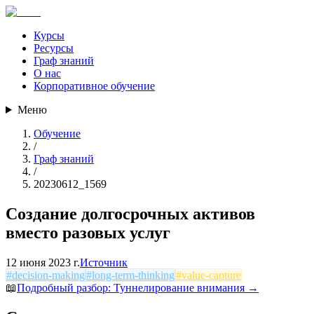
Курсы
Ресурсы
Граф знаний
О нас
Корпоративное обучение
Меню
Обучение
/
Граф знаний
/
20230612_1569
Создание долгосрочных активов
вместо разовых услуг
12 июня 2023 г.
Источник
#
decision-making
#
long-term-thinking
#
value-capture
📖
Подробный разбор:
Туннелирование внимания
→