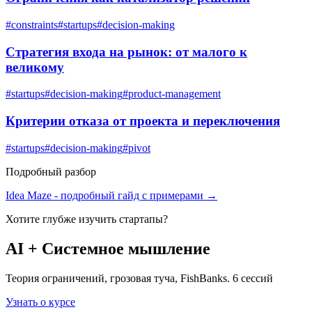
#
constraints
#
startups
#
decision-making
Стратегия входа на рынок: от малого к
великому
#
startups
#
decision-making
#
product-management
Критерии отказа от проекта и переключения
#
startups
#
decision-making
#
pivot
Подробный разбор
Idea Maze
- подробный гайд с примерами →
Хотите глубже изучить
стартапы
?
AI + Системное мышление
Теория ограничений, грозовая туча, FishBanks. 6 сессий
Узнать о курсе