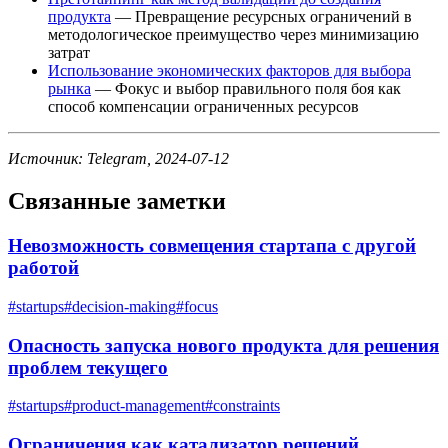
продукта
— Превращение ресурсных ограничений в
методологическое преимущество через минимизацию
затрат
Использование экономических факторов для выбора
рынка
— Фокус и выбор правильного поля боя как
способ компенсации ограниченных ресурсов
Источник: Telegram, 2024-07-12
Связанные заметки
Невозможность совмещения стартапа с другой
работой
#
startups
#
decision-making
#
focus
Опасность запуска нового продукта для решения
проблем текущего
#
startups
#
product-management
#
constraints
Ограничения как катализатор решений