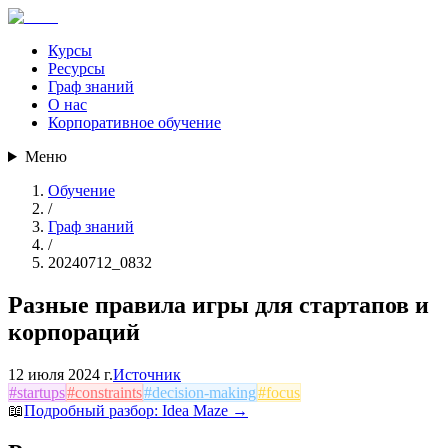
Курсы
Ресурсы
Граф знаний
О нас
Корпоративное обучение
Меню
Обучение
/
Граф знаний
/
20240712_0832
Разные правила игры для стартапов и
корпораций
12 июля 2024 г.
Источник
#
startups
#
constraints
#
decision-making
#
focus
📖
Подробный разбор:
Idea Maze
→