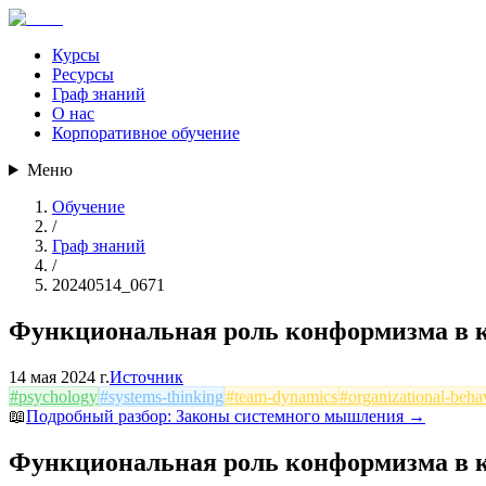
Курсы
Ресурсы
Граф знаний
О нас
Корпоративное обучение
Меню
Обучение
/
Граф знаний
/
20240514_0671
Функциональная роль конформизма в 
14 мая 2024 г.
Источник
#
psychology
#
systems-thinking
#
team-dynamics
#
organizational-beha
📖
Подробный разбор:
Законы системного мышления
→
Функциональная роль конформизма в 