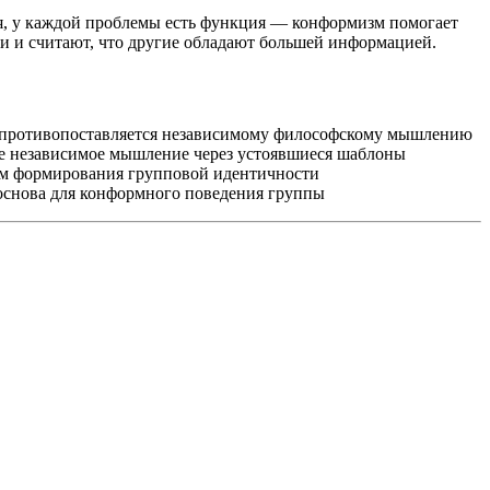
я, у каждой проблемы есть функция — конформизм помогает
и и считают, что другие обладают большей информацией.
противопоставляется независимому философскому мышлению
 независимое мышление через устоявшиеся шаблоны
м формирования групповой идентичности
снова для конформного поведения группы