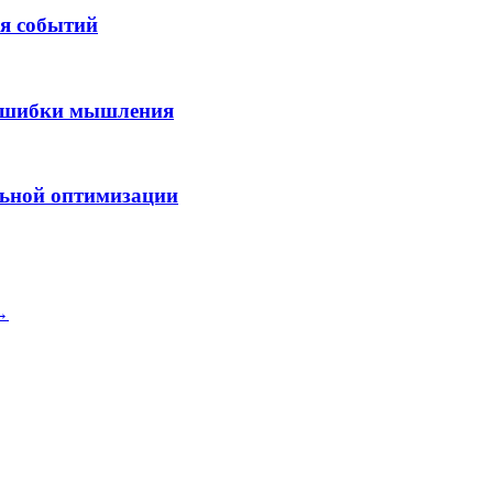
я событий
 ошибки мышления
льной оптимизации
 →