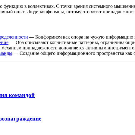
ю функцию в коллективах. С точки зрения системного мышлени
тивный опыт. Люди конформны, потому что хотят принадлежност
пределенности
— Конформизм как опора на чужую информацию 
ение
— Оба описывают когнитивные паттерны, ограничивающие
механизм принадлежности дополняется активным инструменто
оманды
— Создание общего информационного пространства как о
ния командой
 вознаграждение