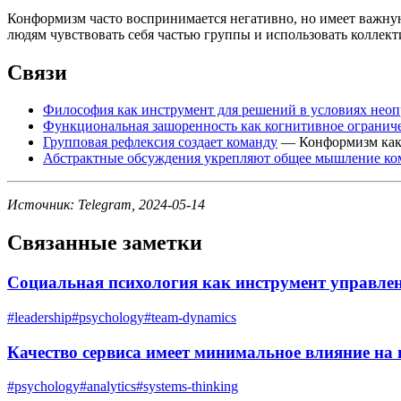
Конформизм часто воспринимается негативно, но имеет важну
людям чувствовать себя частью группы и использовать коллек
Связи
Философия как инструмент для решений в условиях нео
Функциональная зашоренность как когнитивное огранич
Групповая рефлексия создает команду
— Конформизм как 
Абстрактные обсуждения укрепляют общее мышление к
Источник: Telegram, 2024-05-14
Связанные заметки
Социальная психология как инструмент управле
#
leadership
#
psychology
#
team-dynamics
Качество сервиса имеет минимальное влияние на
#
psychology
#
analytics
#
systems-thinking