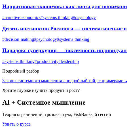
Нарративная экономика как линза для понимани
#
narrative-economics
#
systems-thinking
#
psychology
Десять инстинктов Рослинга — систематические
#
decision-making
#
psychology
#
systems-thinking
Парадокс суперкуриц — токсичность индивидуа
#
systems-thinking
#
productivity
#
leadership
Подробный разбор
Законы системного мышления
- подробный гайд с примерами
Хотите глубже изучить
продукт и рост
?
AI + Системное мышление
Теория ограничений, грозовая туча, FishBanks. 6 сессий
Узнать о курсе