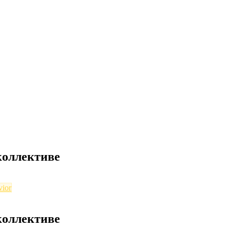
коллективе
vior
коллективе