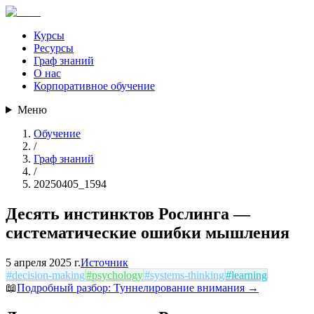
Курсы
Ресурсы
Граф знаний
О нас
Корпоративное обучение
Меню
Обучение
/
Граф знаний
/
20250405_1594
Десять инстинктов Рослинга —
систематические ошибки мышления
5 апреля 2025 г.
Источник
#
decision-making
#
psychology
#
systems-thinking
#
learning
📖
Подробный разбор:
Туннелирование внимания
→