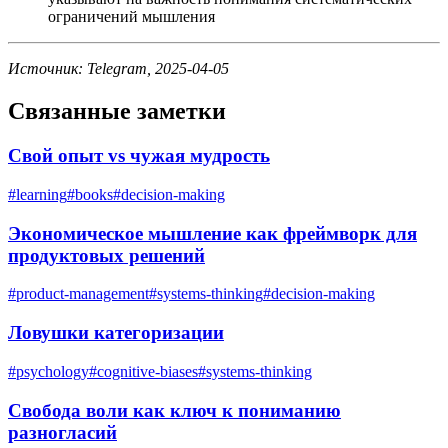
ограничений мышления
Источник: Telegram, 2025-04-05
Связанные заметки
Свой опыт vs чужая мудрость
#
learning
#
books
#
decision-making
Экономическое мышление как фреймворк для
продуктовых решений
#
product-management
#
systems-thinking
#
decision-making
Ловушки категоризации
#
psychology
#
cognitive-biases
#
systems-thinking
Свобода воли как ключ к пониманию
разногласий