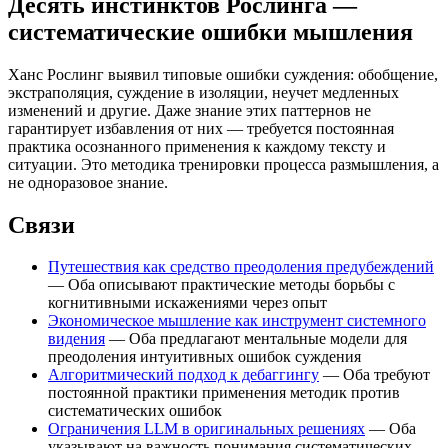
Десять инстинктов Рослинга —
систематические ошибки мышления
Ханс Рослинг выявил типовые ошибки суждения: обобщение,
экстраполяция, суждение в изоляции, неучет медленных
изменений и другие. Даже знание этих паттернов не
гарантирует избавления от них — требуется постоянная
практика осознанного применения к каждому тексту и
ситуации. Это методика тренировки процесса размышления, а
не одноразовое знание.
Связи
Путешествия как средство преодоления предубеждений
— Оба описывают практические методы борьбы с
когнитивными искажениями через опыт
Экономическое мышление как инструмент системного
видения
— Оба предлагают ментальные модели для
преодоления интуитивных ошибок суждения
Алгоритмический подход к дебаггингу
— Оба требуют
постоянной практики применения методик против
систематических ошибок
Ограничения LLM в оригинальных решениях
— Оба
указывают на важность понимания систематических