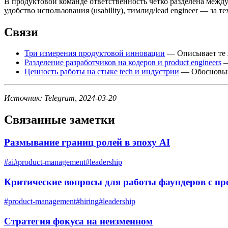
В продуктовой команде ответственность чётко разделена между 
удобство использования (usability), тимлид/lead engineer — за 
Связи
Три измерения продуктовой инновации
— Описывает те же
Разделение разработчиков на кодеров и product engineers
—
Ценность работы на стыке tech и индустрии
— Обосновыва
Источник: Telegram, 2024-03-20
Связанные заметки
Размывание границ ролей в эпоху AI
#
ai
#
product-management
#
leadership
Критические вопросы для работы фаундеров с п
#
product-management
#
hiring
#
leadership
Стратегия фокуса на неизменном