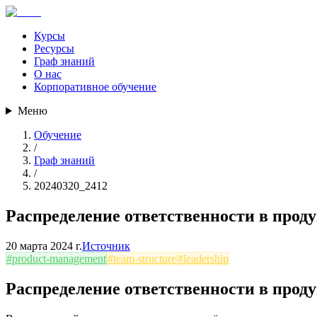
Курсы
Ресурсы
Граф знаний
О нас
Корпоративное обучение
Меню
Обучение
/
Граф знаний
/
20240320_2412
Распределение ответственности в прод
20 марта 2024 г.
Источник
#
product-management
#
team-structure
#
leadership
Распределение ответственности в прод