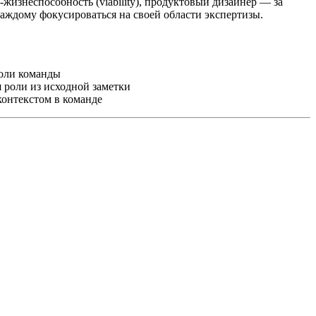
-жизнеспособность (viability), продуктовый дизайнер — за
т каждому фокусироваться на своей области экспертизы.
 роли команды
 роли из исходной заметки
контекстом в команде