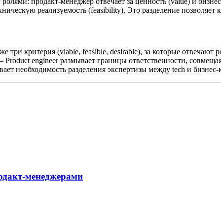
ролями: продакт-менеджер отвечает за ценность (value) и бизнес
техническую реализуемость (feasibility). Это разделение позволяе
 три критерия (viable, feasible, desirable), за которые отвечают
 Product engineer размывает границы ответственности, совмещая
ет необходимость разделения экспертизы между tech и бизнес-
родакт-менеджерами