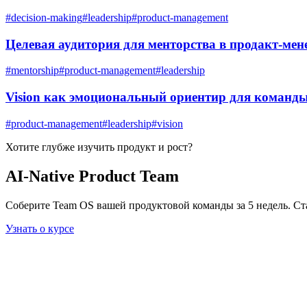
#
decision-making
#
leadership
#
product-management
Целевая аудитория для менторства в продакт-ме
#
mentorship
#
product-management
#
leadership
Vision как эмоциональный ориентир для команд
#
product-management
#
leadership
#
vision
Хотите глубже изучить
продукт и рост
?
AI-Native Product Team
Соберите Team OS вашей продуктовой команды за 5 недель. Ст
Узнать о курсе