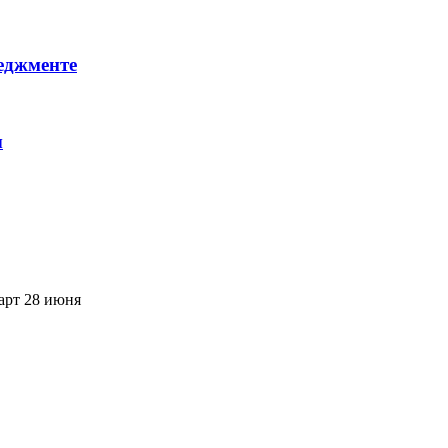
неджменте
ы
арт 28 июня