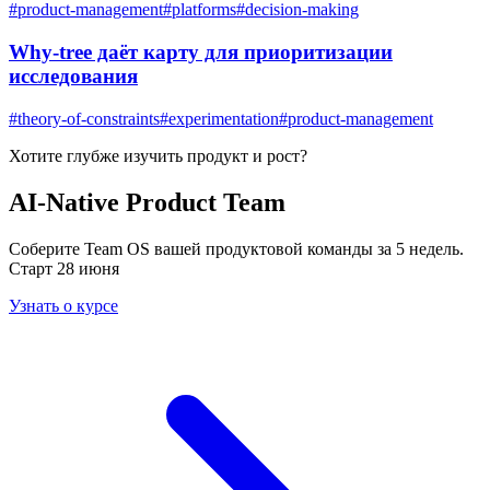
#
product-management
#
platforms
#
decision-making
Why-tree даёт карту для приоритизации
исследования
#
theory-of-constraints
#
experimentation
#
product-management
Хотите глубже изучить
продукт и рост
?
AI-Native Product Team
Соберите Team OS вашей продуктовой команды за 5 недель.
Старт 28 июня
Узнать о курсе