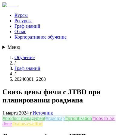
Курсы
Ресурсы
Граф знаний
О нас
Корпоративное обучение
Меню
Обучение
/
Граф знаний
/
20240301_2268
Связь цены фичи с JTBD при
планировании роадмапа
1 марта 2024 г.
Источник
#
product-management
#
roadmap
#
prioritization
#
jobs-to-be-
done
#
value-vs-effort