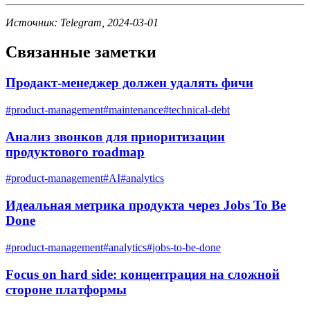
Источник: Telegram, 2024-03-01
Связанные заметки
Продакт-менеджер должен удалять фичи
#
product-management
#
maintenance
#
technical-debt
Анализ звонков для приоритизации
продуктового roadmap
#
product-management
#
AI
#
analytics
Идеальная метрика продукта через Jobs To Be
Done
#
product-management
#
analytics
#
jobs-to-be-done
Focus on hard side: концентрация на сложной
стороне платформы