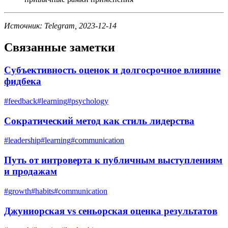
Источник: Telegram, 2023-12-14
Связанные заметки
Субъективность оценок и долгосрочное влияние
фидбека
#
feedback
#
learning
#
psychology
Сократический метод как стиль лидерства
#
leadership
#
learning
#
communication
Путь от интроверта к публичным выступлениям
и продажам
#
growth
#
habits
#
communication
Джуниорская vs сеньорская оценка результатов