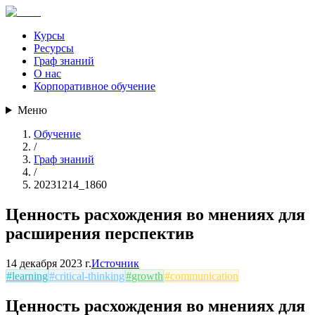
Курсы
Ресурсы
Граф знаний
О нас
Корпоративное обучение
Меню
Обучение
/
Граф знаний
/
20231214_1860
Ценность расхождения во мнениях для
расширения перспектив
14 декабря 2023 г.
Источник
#
learning
#
critical-thinking
#
growth
#
communication
Ценность расхождения во мнениях для