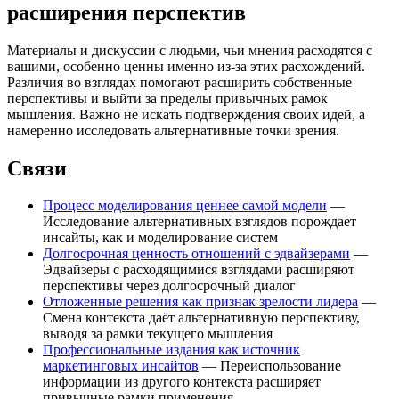
расширения перспектив
Материалы и дискуссии с людьми, чьи мнения расходятся с
вашими, особенно ценны именно из-за этих расхождений.
Различия во взглядах помогают расширить собственные
перспективы и выйти за пределы привычных рамок
мышления. Важно не искать подтверждения своих идей, а
намеренно исследовать альтернативные точки зрения.
Связи
Процесс моделирования ценнее самой модели
—
Исследование альтернативных взглядов порождает
инсайты, как и моделирование систем
Долгосрочная ценность отношений с эдвайзерами
—
Эдвайзеры с расходящимися взглядами расширяют
перспективы через долгосрочный диалог
Отложенные решения как признак зрелости лидера
—
Смена контекста даёт альтернативную перспективу,
выводя за рамки текущего мышления
Профессиональные издания как источник
маркетинговых инсайтов
— Переиспользование
информации из другого контекста расширяет
привычные рамки применения