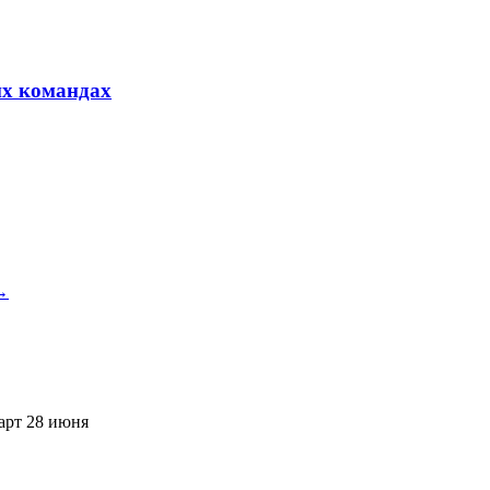
их командах
 →
арт 28 июня