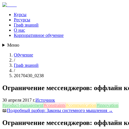
Курсы
Ресурсы
Граф знаний
О нас
Корпоративное обучение
Меню
Обучение
/
Граф знаний
/
20170430_0238
Ограничение мессенджеров: оффлайн 
30 апреля 2017 г.
Источник
#
product-management
#
constraints
#
communication
#
innovation
📖
Подробный разбор:
Законы системного мышления
→
Ограничение мессенджеров: оффлайн 