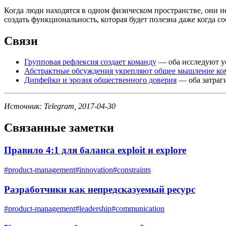
Когда люди находятся в одном физическом пространстве, они 
создать функциональность, которая будет полезна даже когда 
Связи
Групповая рефлексия создает команду
— оба исследуют ус
Абстрактные обсуждения укрепляют общее мышление к
Дипфейки и эрозия общественного доверия
— оба затраг
Источник: Telegram, 2017-04-30
Связанные заметки
Правило 4:1 для баланса exploit и explore
#
product-management
#
innovation
#
constraints
Разработчики как непредсказуемый ресурс
#
product-management
#
leadership
#
communication