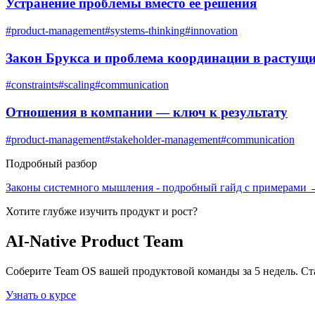
Устранение проблемы вместо её решения
#
product-management
#
systems-thinking
#
innovation
Закон Брукса и проблема координации в растущ
#
constraints
#
scaling
#
communication
Отношения в компании — ключ к результату
#
product-management
#
stakeholder-management
#
communication
Подробный разбор
Законы системного мышления
- подробный гайд с примерами
Хотите глубже изучить
продукт и рост
?
AI-Native Product Team
Соберите Team OS вашей продуктовой команды за 5 недель. Ст
Узнать о курсе