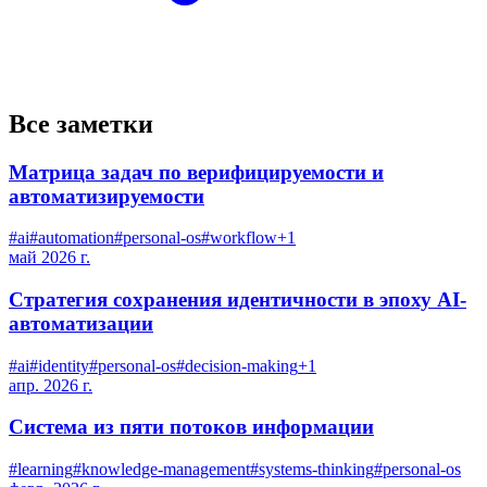
Все заметки
Матрица задач по верифицируемости и
автоматизируемости
#
ai
#
automation
#
personal-os
#
workflow
+
1
май 2026 г.
Стратегия сохранения идентичности в эпоху AI-
автоматизации
#
ai
#
identity
#
personal-os
#
decision-making
+
1
апр. 2026 г.
Система из пяти потоков информации
#
learning
#
knowledge-management
#
systems-thinking
#
personal-os