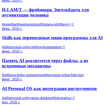
февр. 2026 г.
H-LAM/T — фреймворк Энгельбарта для
аугментации человека
#
engelbart
#
augmentation
#
framework
#
theory
+
1
февр. 2026 г.
Skills как переносимые мини-программы для AI
#
ai
#
personal-os
#
workflow
#
automation
+
1
февр. 2026 г.
Память AI реализуется через файлы, а не
встроенные механизмы
#
ai
#
knowledge-management
#
personal-os
#
architecture
февр. 2026 г.
AI Personal OS как интеграция инструментов
#
ai
#
personal-os
#
systems-thinking
#
integration
+
1
янв. 2026 г.