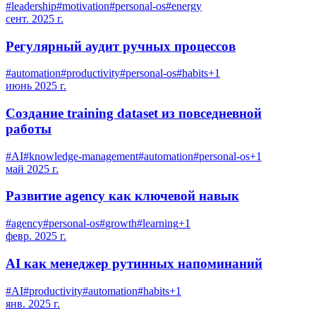
#
leadership
#
motivation
#
personal-os
#
energy
сент. 2025 г.
Регулярный аудит ручных процессов
#
automation
#
productivity
#
personal-os
#
habits
+
1
июнь 2025 г.
Создание training dataset из повседневной
работы
#
AI
#
knowledge-management
#
automation
#
personal-os
+
1
май 2025 г.
Развитие agency как ключевой навык
#
agency
#
personal-os
#
growth
#
learning
+
1
февр. 2025 г.
AI как менеджер рутинных напоминаний
#
AI
#
productivity
#
automation
#
habits
+
1
янв. 2025 г.