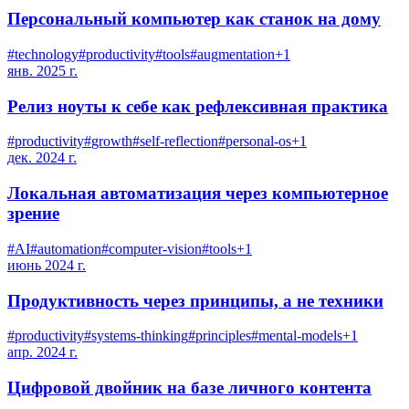
Персональный компьютер как станок на дому
#
technology
#
productivity
#
tools
#
augmentation
+
1
янв. 2025 г.
Релиз ноуты к себе как рефлексивная практика
#
productivity
#
growth
#
self-reflection
#
personal-os
+
1
дек. 2024 г.
Локальная автоматизация через компьютерное
зрение
#
AI
#
automation
#
computer-vision
#
tools
+
1
июнь 2024 г.
Продуктивность через принципы, а не техники
#
productivity
#
systems-thinking
#
principles
#
mental-models
+
1
апр. 2024 г.
Цифровой двойник на базе личного контента