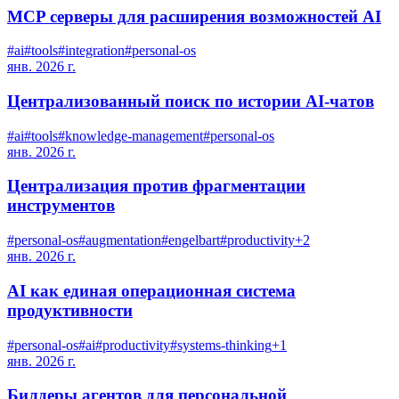
MCP серверы для расширения возможностей AI
#
ai
#
tools
#
integration
#
personal-os
янв. 2026 г.
Централизованный поиск по истории AI-чатов
#
ai
#
tools
#
knowledge-management
#
personal-os
янв. 2026 г.
Централизация против фрагментации
инструментов
#
personal-os
#
augmentation
#
engelbart
#
productivity
+
2
янв. 2026 г.
AI как единая операционная система
продуктивности
#
personal-os
#
ai
#
productivity
#
systems-thinking
+
1
янв. 2026 г.
Билдеры агентов для персональной