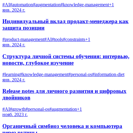
#
AI
#
automation
#
augmentation
#
knowledge-management
+
1
янв. 2024 г.
Индивидуальный вклад продакт-менеджера как
защита позиции
#
product-management
#
AI
#
tools
#
constraints
+
1
янв. 2024 г.
Структура личной системы обучения: интервью,
новости, глубокое изучение
#
learning
#
knowledge-management
#
personal-os
#
information-diet
янв. 2024 г.
Release notes для личного развития и цифровых
двойников
#
AI
#
growth
#
personal-os
#
augmentation
+
1
нояб. 2023 г.
Органичный симбиоз человека и компьютера
через рутины