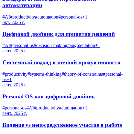
автоматизации
#
AI
#
productivity
#
automation
#
personal-os
+
1
окт. 2025 г.
Цифровой двойник для принятия решений
#
AI
#
personal-os
#
decision-making
#
augmentation
+
1
сент. 2025 г.
Системный подход к личной продуктивности
#
productivity
#
systems-thinking
#
theory-of-constraints
#
personal-
os
+
1
сент. 2025 г.
Personal OS как цифровой двойник
#
personal-os
#
AI
#
productivity
#
automation
+
1
сент. 2025 г.
Видение vs непосредственное участие в работе