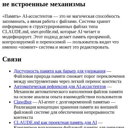
не встроенные механизмы
«Память» AI-ассистентов — это не магическая способность
запоминать, а явная работа с файлами. Система хранит
информацию в структурированных файлах типа
CLAUDE.md, user-profile.md, которые AI читает и
модифицирует. Этот подход делает память прозрачной,
контролируемой и переносимой — пользователь видит что
именно «помнит» система и может это редактировать.
Связи
Доступность памяти как барьер для удержания
—
Файловая природа памяти снижает порог переключения
между инструментами через легкий перенос контекста
Автоматическая рефлексия для AI-ассистентов
—
Механизм автоматического наполнения файлов памяти
на основе анализа опыта взаимодействия пользователя
Clawdbot
— AI-агент с долговременной памятью —
Реализация концепции хранения памяти во внешней
файловой системе для обеспечения непрерывности
контекста
CLAUDE.md как проектная память для AI
—
Конкретное воплощение файловой памяти для передачи