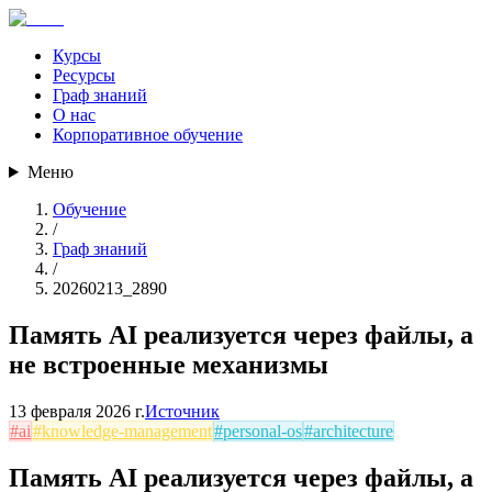
Курсы
Ресурсы
Граф знаний
О нас
Корпоративное обучение
Меню
Обучение
/
Граф знаний
/
20260213_2890
Память AI реализуется через файлы, а
не встроенные механизмы
13 февраля 2026 г.
Источник
#
ai
#
knowledge-management
#
personal-os
#
architecture
Память AI реализуется через файлы, а