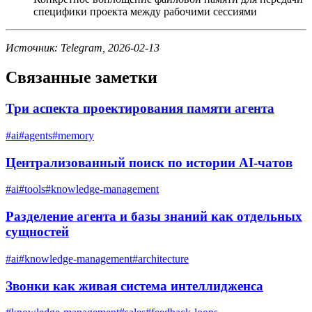
специфики проекта между рабочими сессиями
Источник: Telegram, 2026-02-13
Связанные заметки
Три аспекта проектирования памяти агента
#
ai
#
agents
#
memory
Централизованный поиск по истории AI-чатов
#
ai
#
tools
#
knowledge-management
Разделение агента и базы знаний как отдельных
сущностей
#
ai
#
knowledge-management
#
architecture
Звонки как живая система интеллидженса