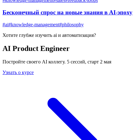
#
knowledge-management
#
sales
#
feedback-loops
Бесконечный спрос на новые знания в AI-эпоху
#
ai
#
knowledge-management
#
philosophy
Хотите глубже изучить
ai и автоматизация
?
AI Product Engineer
Постройте своего AI коллегу. 5 сессий, старт 2 мая
Узнать о курсе