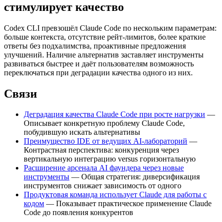
стимулирует качество
Codex CLI превзошёл Claude Code по нескольким параметрам:
больше контекста, отсутствие рейт-лимитов, более краткие
ответы без подхалимства, проактивные предложения
улучшений. Наличие альтернатив заставляет инструменты
развиваться быстрее и даёт пользователям возможность
переключаться при деградации качества одного из них.
Связи
Деградация качества Claude Code при росте нагрузки
—
Описывает конкретную проблему Claude Code,
побудившую искать альтернативы
Преимущество IDE от ведущих AI-лабораторий
—
Контрастная перспектива: конкуренция через
вертикальную интеграцию versus горизонтальную
Расширение арсенала AI фаундера через новые
инструменты
— Общая стратегия: диверсификация
инструментов снижает зависимость от одного
Продуктовая команда использует Claude для работы с
кодом
— Показывает практическое применение Claude
Code до появления конкурентов