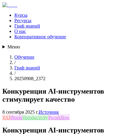
Курсы
Ресурсы
Граф знаний
О нас
Корпоративное обучение
Меню
Обучение
/
Граф знаний
/
20250908_2372
Конкуренция AI-инструментов
стимулирует качество
8 сентября 2025 г.
Источник
#
AI
#
tools
#
productivity
#
workflow
Конкуренция AI-инструментов