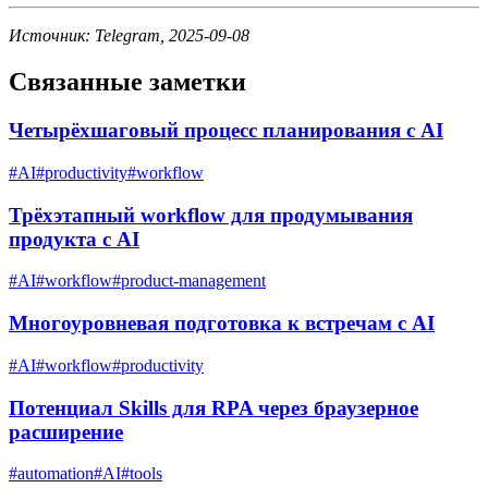
Источник: Telegram, 2025-09-08
Связанные заметки
Четырёхшаговый процесс планирования с AI
#
AI
#
productivity
#
workflow
Трёхэтапный workflow для продумывания
продукта с AI
#
AI
#
workflow
#
product-management
Многоуровневая подготовка к встречам с AI
#
AI
#
workflow
#
productivity
Потенциал Skills для RPA через браузерное
расширение
#
automation
#
AI
#
tools