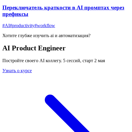
Переключатель краткости в AI промптах через
префиксы
#
AI
#
productivity
#
workflow
Хотите глубже изучить
ai и автоматизация
?
AI Product Engineer
Постройте своего AI коллегу. 5 сессий, старт 2 мая
Узнать о курсе