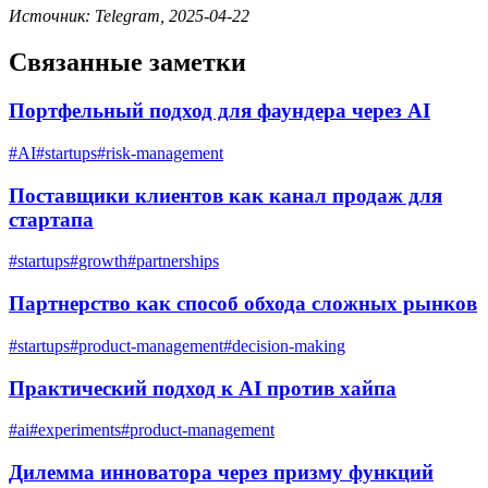
Источник: Telegram, 2025-04-22
Связанные заметки
Портфельный подход для фаундера через AI
#
AI
#
startups
#
risk-management
Поставщики клиентов как канал продаж для
стартапа
#
startups
#
growth
#
partnerships
Партнерство как способ обхода сложных рынков
#
startups
#
product-management
#
decision-making
Практический подход к AI против хайпа
#
ai
#
experiments
#
product-management
Дилемма инноватора через призму функций