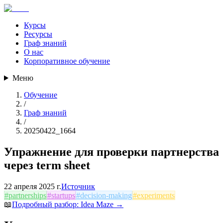
Курсы
Ресурсы
Граф знаний
О нас
Корпоративное обучение
Меню
Обучение
/
Граф знаний
/
20250422_1664
Упражнение для проверки партнерства
через term sheet
22 апреля 2025 г.
Источник
#
partnerships
#
startups
#
decision-making
#
experiments
📖
Подробный разбор:
Idea Maze
→