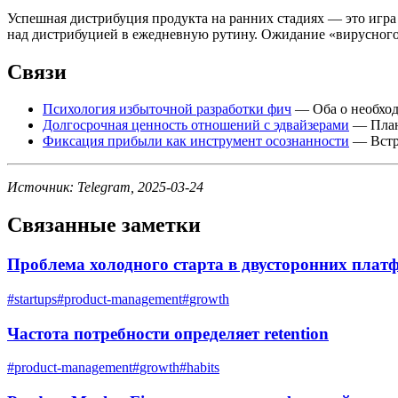
Успешная дистрибуция продукта на ранних стадиях — это игр
над дистрибуцией в ежедневную рутину. Ожидание «вирусного»
Связи
Психология избыточной разработки фич
— Оба о необход
Долгосрочная ценность отношений с эдвайзерами
— План
Фиксация прибыли как инструмент осознанности
— Встра
Источник: Telegram, 2025-03-24
Связанные заметки
Проблема холодного старта в двусторонних плат
#
startups
#
product-management
#
growth
Частота потребности определяет retention
#
product-management
#
growth
#
habits