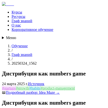
Курсы
Ресурсы
Граф знаний
О нас
Корпоративное обучение
Меню
Обучение
/
Граф знаний
/
20250324_1562
Дистрибуция как numbers game
24 марта 2025 г.
Источник
#
startups
#
growth
#
habits
#
product-management
📖
Подробный разбор:
Idea Maze
→
Дистрибуция как numbers game