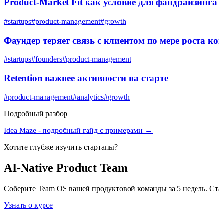
Product-Market Fit как условие для фандрайзинга
#
startups
#
product-management
#
growth
Фаундер теряет связь с клиентом по мере роста к
#
startups
#
founders
#
product-management
Retention важнее активности на старте
#
product-management
#
analytics
#
growth
Подробный разбор
Idea Maze
- подробный гайд с примерами →
Хотите глубже изучить
стартапы
?
AI-Native Product Team
Соберите Team OS вашей продуктовой команды за 5 недель. Ст
Узнать о курсе