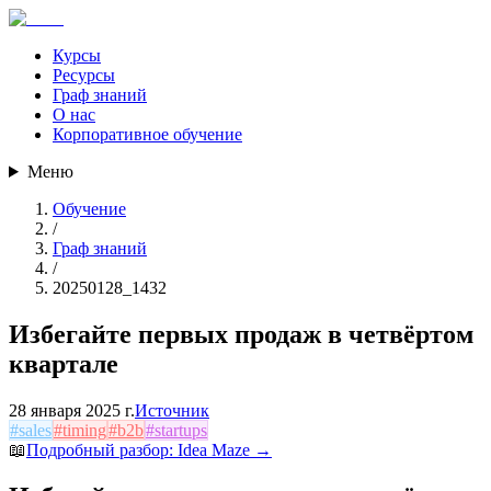
Курсы
Ресурсы
Граф знаний
О нас
Корпоративное обучение
Меню
Обучение
/
Граф знаний
/
20250128_1432
Избегайте первых продаж в четвёртом
квартале
28 января 2025 г.
Источник
#
sales
#
timing
#
b2b
#
startups
📖
Подробный разбор:
Idea Maze
→