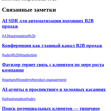
Связанные заметки
AI SDR для автоматизации входящих B2B
продаж
#
AI
#
automation
#
b2b
Конференции как главный канал B2B продаж
#
sales
#
b2b
#
marketing
Фаундер теряет связь с клиентом по мере роста
компании
#
startups
#
founders
#
product-management
AI-агенты в проспектинге и холодных касаниях
#
ai
#
automation
#
sales
Поиск потенциальных клиентов — типичное