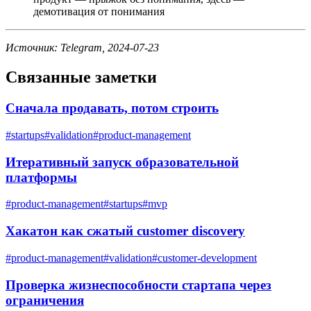
демотивация от понимания
Источник: Telegram, 2024-07-23
Связанные заметки
Сначала продавать, потом строить
#
startups
#
validation
#
product-management
Итеративный запуск образовательной
платформы
#
product-management
#
startups
#
mvp
Хакатон как сжатый customer discovery
#
product-management
#
validation
#
customer-development
Проверка жизнеспособности стартапа через
ограничения