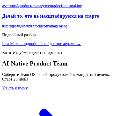
#
startups
#
product-management
#
decision-making
Делай то, что не масштабируется на старте
#
startups
#
growth
#
product-management
Подробный разбор
Idea Maze
- подробный гайд с примерами →
Хотите глубже изучить
стартапы
?
AI-Native Product Team
Соберите Team OS вашей продуктовой команды за 5 недель.
Старт 28 июня
Узнать о курсе