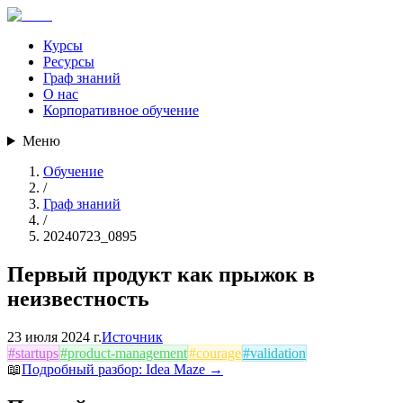
Курсы
Ресурсы
Граф знаний
О нас
Корпоративное обучение
Меню
Обучение
/
Граф знаний
/
20240723_0895
Первый продукт как прыжок в
неизвестность
23 июля 2024 г.
Источник
#
startups
#
product-management
#
courage
#
validation
📖
Подробный разбор:
Idea Maze
→