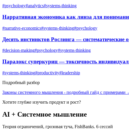
#
psychology
#
analytics
#
systems-thinking
Нарративная экономика как линза для понимани
#
narrative-economics
#
systems-thinking
#
psychology
Десять инстинктов Рослинга — систематические
#
decision-making
#
psychology
#
systems-thinking
Парадокс суперкуриц — токсичность индивидуа
#
systems-thinking
#
productivity
#
leadership
Подробный разбор
Законы системного мышления
- подробный гайд с примерами
Хотите глубже изучить
продукт и рост
?
AI + Системное мышление
Теория ограничений, грозовая туча, FishBanks. 6 сессий