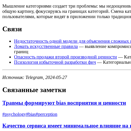
Мышление категориями создает три проблемы: мы недооценивае
общую картину, фокусируясь на границах категорий. Смена кат
пользователями, которые видят в приложении только традици
Связи
Недостаточность одной модели для объяснения сложных
Ломать искусственные правила
— выявление компромиссо
границ
Опасность продажи второй производной ценности
— Кате
Психология избыточной разработки фич
— Категориально
Источник: Telegram, 2024-05-27
Связанные заметки
Травмы формируют bias восприятия и ценности
#
psychology
#
bias
#
perception
Качество сервиса имеет минимальное влияние на