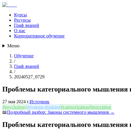
Курсы
Ресурсы
Граф знаний
О нас
Корпоративное обучение
Меню
Обучение
/
Граф знаний
/
20240527_0729
Проблемы категориального мышления 
27 мая 2024 г.
Источник
#
psychology
#
systems-thinking
#
categorization
#
perception
📖
Подробный разбор:
Законы системного мышления
→
Проблемы категориального мышления 