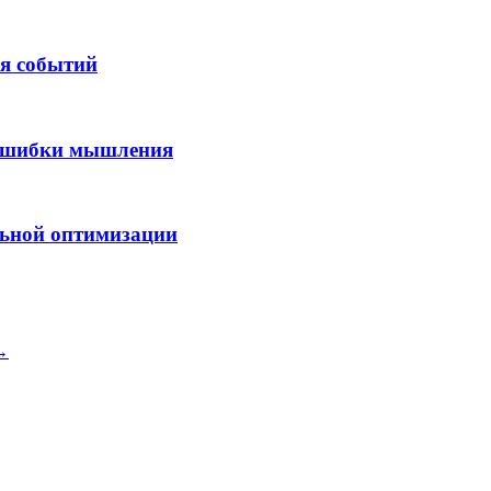
я событий
 ошибки мышления
льной оптимизации
 →