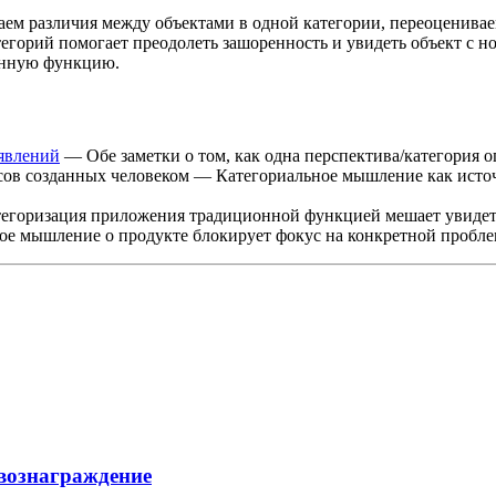
м различия между объектами в одной категории, переоцениваем
егорий помогает преодолеть зашоренность и увидеть объект с н
онную функцию.
 явлений
— Обе заметки о том, как одна перспектива/категория 
в созданных человеком — Категориальное мышление как источ
горизация приложения традиционной функцией мешает увидеть
е мышление о продукте блокирует фокус на конкретной пробле
 вознаграждение