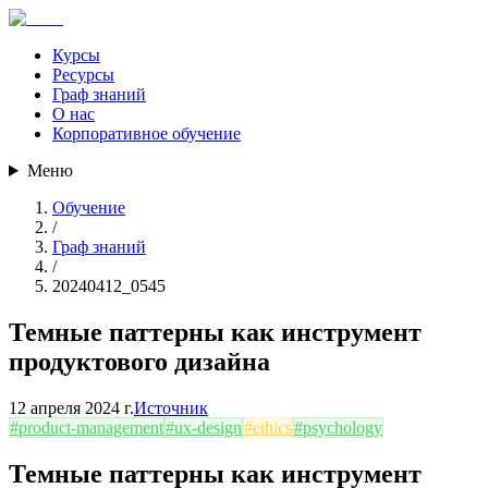
Курсы
Ресурсы
Граф знаний
О нас
Корпоративное обучение
Меню
Обучение
/
Граф знаний
/
20240412_0545
Темные паттерны как инструмент
продуктового дизайна
12 апреля 2024 г.
Источник
#
product-management
#
ux-design
#
ethics
#
psychology
Темные паттерны как инструмент