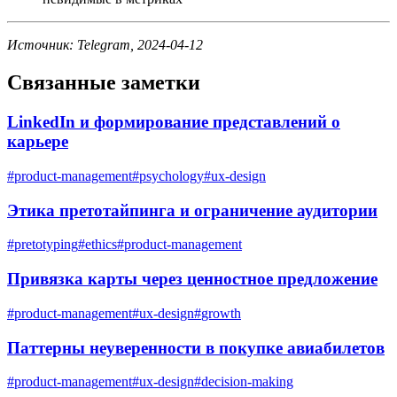
Источник: Telegram, 2024-04-12
Связанные заметки
LinkedIn и формирование представлений о
карьере
#
product-management
#
psychology
#
ux-design
Этика претотайпинга и ограничение аудитории
#
pretotyping
#
ethics
#
product-management
Привязка карты через ценностное предложение
#
product-management
#
ux-design
#
growth
Паттерны неуверенности в покупке авиабилетов
#
product-management
#
ux-design
#
decision-making