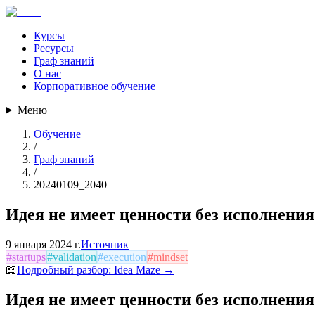
Курсы
Ресурсы
Граф знаний
О нас
Корпоративное обучение
Меню
Обучение
/
Граф знаний
/
20240109_2040
Идея не имеет ценности без исполнения
9 января 2024 г.
Источник
#
startups
#
validation
#
execution
#
mindset
📖
Подробный разбор:
Idea Maze
→
Идея не имеет ценности без исполнения