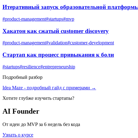
Итеративный запуск образовательной платформ
#
product-management
#
startups
#
mvp
Хакатон как сжатый customer discovery
#
product-management
#
validation
#
customer-development
Стартап как процесс привыкания к боли
#
startups
#
resilience
#
entrepreneurship
Подробный разбор
Idea Maze
- подробный гайд с примерами →
Хотите глубже изучить
стартапы
?
AI Founder
От идеи до MVP за 6 недель без кода
Узнать о курсе