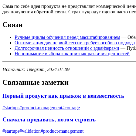
Сама по себе идея продукта не представляет коммерческой це
для получения обратной связи. Страх «украдут идею» часто не
Связи
Ручные циклы обучения перед масштабированием
— Оба 
Оптимизация для первой сессии требует особого подхода
Долгосрочная ценность отношений с эдвайзерами
— Публи
Непонимание выбора как признак различия ценностей
— 
Источник: Telegram, 2024-01-09
Связанные заметки
Первый продукт как прыжок в неизвестность
#
startups
#
product-management
#
courage
Сначала продавать, потом строить
#
startups
#
validation
#
product-management