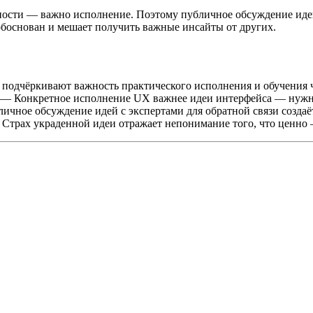
нности — важно исполнение. Поэтому публичное обсуждение идей
обоснован и мешает получить важные инсайты от других.
подчёркивают важность практического исполнения и обучения че
— Конкретное исполнение UX важнее идеи интерфейса — нужна 
чное обсуждение идей с экспертами для обратной связи создаё
Страх украденной идеи отражает непонимание того, что ценно 