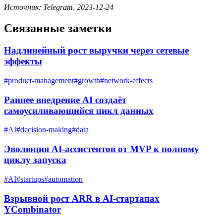
Источник: Telegram, 2023-12-24
Связанные заметки
Надлинейный рост выручки через сетевые
эффекты
#
product-management
#
growth
#
network-effects
Раннее внедрение AI создаёт
самоусиливающийся цикл данных
#
AI
#
decision-making
#
data
Эволюция AI-ассистентов от MVP к полному
циклу запуска
#
AI
#
startups
#
automation
Взрывной рост ARR в AI-стартапах
YCombinator