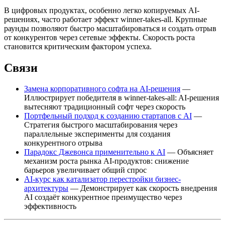
В цифровых продуктах, особенно легко копируемых AI-
решениях, часто работает эффект winner-takes-all. Крупные
раунды позволяют быстро масштабироваться и создать отрыв
от конкурентов через сетевые эффекты. Скорость роста
становится критическим фактором успеха.
Связи
Замена корпоративного софта на AI-решения
—
Иллюстрирует победителя в winner-takes-all: AI-решения
вытесняют традиционный софт через скорость
Портфельный подход к созданию стартапов с AI
—
Стратегия быстрого масштабирования через
параллельные эксперименты для создания
конкурентного отрыва
Парадокс Джевонса применительно к AI
— Объясняет
механизм роста рынка AI-продуктов: снижение
барьеров увеличивает общий спрос
AI-курс как катализатор перестройки бизнес-
архитектуры
— Демонстрирует как скорость внедрения
AI создаёт конкурентное преимущество через
эффективность