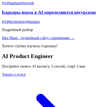
#
AI
#
startups
#
growth
Барьеры входа в AI определяются ресурсами
#
AI
#
technology
#
startups
Подробный разбор
Idea Maze
- подробный гайд с примерами →
Хотите глубже изучить
стартапы
?
AI Product Engineer
Постройте своего AI коллегу. 5 сессий, старт 2 мая
Узнать о курсе