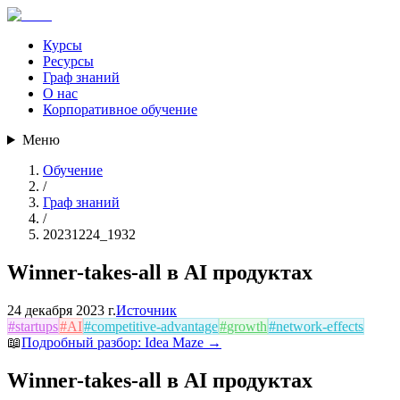
Курсы
Ресурсы
Граф знаний
О нас
Корпоративное обучение
Меню
Обучение
/
Граф знаний
/
20231224_1932
Winner-takes-all в AI продуктах
24 декабря 2023 г.
Источник
#
startups
#
AI
#
competitive-advantage
#
growth
#
network-effects
📖
Подробный разбор:
Idea Maze
→
Winner-takes-all в AI продуктах