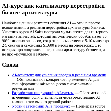
AI-курс как катализатор перестройки
бизнес-архитектуры
Наиболее ценный результат обучения AI — это не просто
новые знания, а реальная перестройка архитектуры бизнеса.
Участник курса AI Sales построил мультиагента для интернет-
магазина запчастей, который автоматически обрабатывает 85-
90% типовых запросов, сократил время ответа с 5-10 минут до
2-5 секунд и сэкономил $1,600 в месяц на операторах. Это
история про «поучился и переписал архитектуру бизнеса», а
не про «поучился и забыл».
Связи
AI-ассистент для усиления продаж в реальном времени
— Оба показывают конкретное применение AI для
трансформации sales-процессов с измеримыми
результатами
Разработчик как дирижёр AI-систем
— Обе заметки об
изменении роли специалиста через оркестрацию AI-
компонентов вместо ручной работы
Уровни автономии AI в продажах
— Пример из source
— практическая реализация высокого уровня автономии