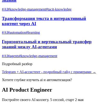
знаний
#
AI
#
knowledge-management
#
tacit-knowledge
Трансформация текста в интерактивный
контент через AI
#
AI
#
automation
#
learning
Горизонтальный и вертикальный трансфер
знаний между AI-агентами
#
AI
#
agents
#
knowledge-management
Подробный разбор
Telegram + AI-ассистент
- подробный гайд с примерами →
Хотите глубже изучить
ai и автоматизация
?
AI Product Engineer
Постройте своего AI коллегу. 5 сессий, старт 2 мая