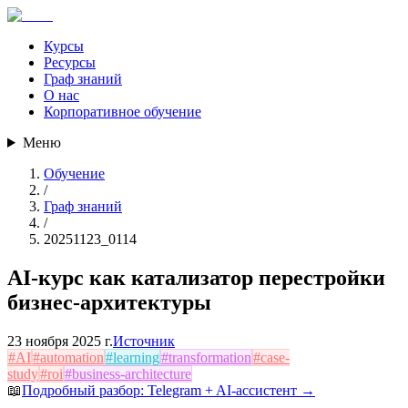
Курсы
Ресурсы
Граф знаний
О нас
Корпоративное обучение
Меню
Обучение
/
Граф знаний
/
20251123_0114
AI-курс как катализатор перестройки
бизнес-архитектуры
23 ноября 2025 г.
Источник
#
AI
#
automation
#
learning
#
transformation
#
case-
study
#
roi
#
business-architecture
📖
Подробный разбор:
Telegram + AI-ассистент
→