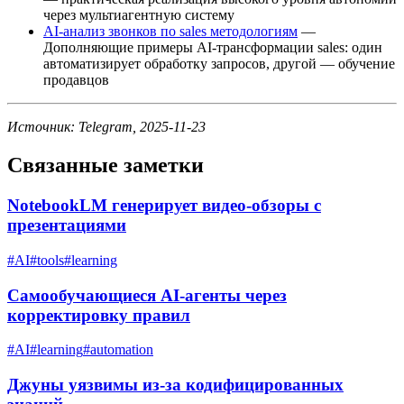
через мультиагентную систему
AI-анализ звонков по sales методологиям
—
Дополняющие примеры AI-трансформации sales: один
автоматизирует обработку запросов, другой — обучение
продавцов
Источник: Telegram, 2025-11-23
Связанные заметки
NotebookLM генерирует видео-обзоры с
презентациями
#
AI
#
tools
#
learning
Самообучающиеся AI-агенты через
корректировку правил
#
AI
#
learning
#
automation
Джуны уязвимы из-за кодифицированных