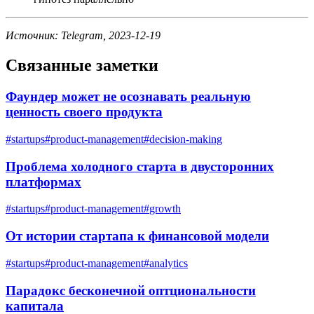
Источник: Telegram, 2023-12-19
Связанные заметки
Фаундер может не осознавать реальную
ценность своего продукта
#
startups
#
product-management
#
decision-making
Проблема холодного старта в двусторонних
платформах
#
startups
#
product-management
#
growth
От истории стартапа к финансовой модели
#
startups
#
product-management
#
analytics
Парадокс бесконечной оптциональности
капитала