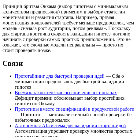
Принцип бритвы Оккама (выбор гипотезы с минимальным
количеством предпосылок) применим к выбору стратегии
монетизации и развития стартапа. Например, прямая
монетизация пользователей требует меньше предпосылок, чем
модель «сначала рост аудитории, потом реклама». Поскольку
для стартапа критична скорость валидации гипотез, логично
начинать с проверки самых простых предположений. Это не
означает, что сложные модели неправильны — просто их
стоит проверять позже.
Связи
Претотайпинг для быстрой проверки идей
— Оба о
минимизации предпосылок для быстрой валидации
гипотез
Время как критическое ограничение в стартапах
—
Дефицит времени обосновывает выбор простейших
гипотез по Оккаму
Прототипы вместо спецификаций в продуктовой работе
— Прототип — минималистичный способ проверки без
избыточных предпосылок
Автономная AI-система для валидации стартап-идей
—
Автоматизация упрощает проверку множества простых
гипотез параллельно