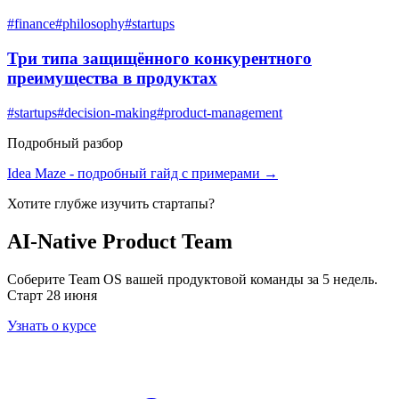
#
finance
#
philosophy
#
startups
Три типа защищённого конкурентного
преимущества в продуктах
#
startups
#
decision-making
#
product-management
Подробный разбор
Idea Maze
- подробный гайд с примерами →
Хотите глубже изучить
стартапы
?
AI-Native Product Team
Соберите Team OS вашей продуктовой команды за 5 недель.
Старт 28 июня
Узнать о курсе