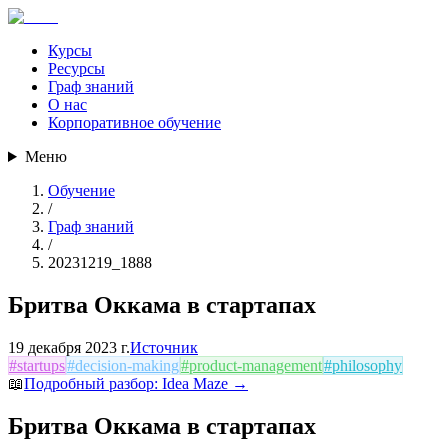
Курсы
Ресурсы
Граф знаний
О нас
Корпоративное обучение
Меню
Обучение
/
Граф знаний
/
20231219_1888
Бритва Оккама в стартапах
19 декабря 2023 г.
Источник
#
startups
#
decision-making
#
product-management
#
philosophy
📖
Подробный разбор:
Idea Maze
→
Бритва Оккама в стартапах