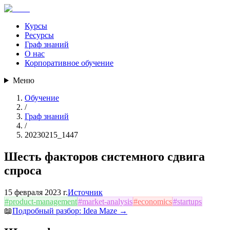
Курсы
Ресурсы
Граф знаний
О нас
Корпоративное обучение
Меню
Обучение
/
Граф знаний
/
20230215_1447
Шесть факторов системного сдвига
спроса
15 февраля 2023 г.
Источник
#
product-management
#
market-analysis
#
economics
#
startups
📖
Подробный разбор:
Idea Maze
→