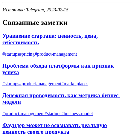
Источник: Telegram, 2023-02-15
Связанные заметки
Уравнение стартапа: ценность, цена,
себестоимость
#
startups
#
pricing
#
product-management
Проблема обхода платформы как признак
успеха
#
startups
#
product-management
#
marketplaces
Денежная проводимость как метрика бизнес-
модели
#
product-management
#
startups
#
business-model
Фаундер может не осознавать реальную
ценность своего продукта