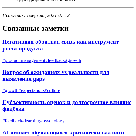
Источник: Telegram, 2021-07-12
Связанные заметки
Негативная обратная связь как инструмент
роста продукта
#
product-management
#
feedback
#
growth
Вопрос об ожиданиях vs реальности для
выявления gaps
#
growth
#
expectations
#
culture
Субъективность оценок и долгосрочное влияние
фидбека
#
feedback
#
learning
#
psychology
AI лишает обучающихся критически важного