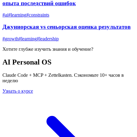
опыта последствий ошибок
#
ai
#
learning
#
constraints
Джуниорская vs сеньорская оценка результатов
#
growth
#
learning
#
leadership
Хотите глубже изучить
знания и обучение
?
AI Personal OS
Claude Code + MCP + Zettelkasten. Сэкономьте 10+ часов в
неделю
Узнать о курсе