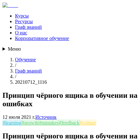
Курсы
Ресурсы
Граф знаний
О нас
Корпоративное обучение
Меню
Обучение
/
Граф знаний
/
20210712_1116
Принцип чёрного ящика в обучении на
ошибках
12 июля 2021 г.
Источник
#
learning
#
growth
#
mistakes
#
feedback
#
culture
Принцип чёрного ящика в обучении на