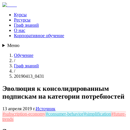
Курсы
Ресурсы
Граф знаний
О нас
Корпоративное обучение
Меню
Обучение
/
Граф знаний
/
20190413_0431
Эволюция к консолидированным
подпискам на категории потребностей
13 апреля 2019 г.
Источник
#
subscription-economy
#
consumer-behavior
#
simplification
#
future-
trends