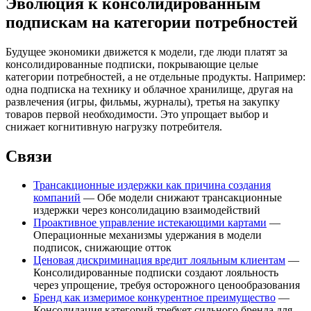
Эволюция к консолидированным
подпискам на категории потребностей
Будущее экономики движется к модели, где люди платят за
консолидированные подписки, покрывающие целые
категории потребностей, а не отдельные продукты. Например:
одна подписка на технику и облачное хранилище, другая на
развлечения (игры, фильмы, журналы), третья на закупку
товаров первой необходимости. Это упрощает выбор и
снижает когнитивную нагрузку потребителя.
Связи
Трансакционные издержки как причина создания
компаний
— Обе модели снижают трансакционные
издержки через консолидацию взаимодействий
Проактивное управление истекающими картами
—
Операционные механизмы удержания в модели
подписок, снижающие отток
Ценовая дискриминация вредит лояльным клиентам
—
Консолидированные подписки создают лояльность
через упрощение, требуя осторожного ценообразования
Бренд как измеримое конкурентное преимущество
—
Консолидация категорий требует сильного бренда для