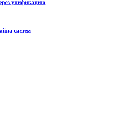
через унификацию
айна систем