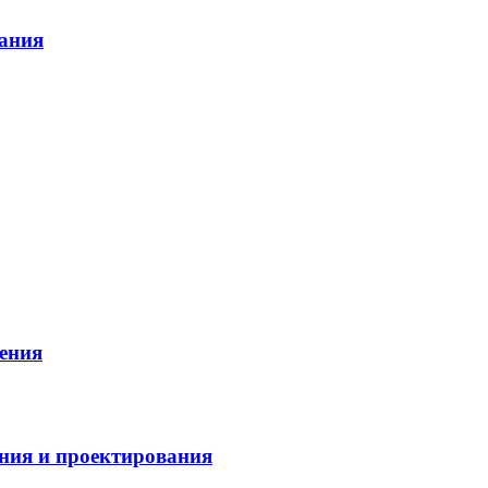
ания
ения
ания и проектирования