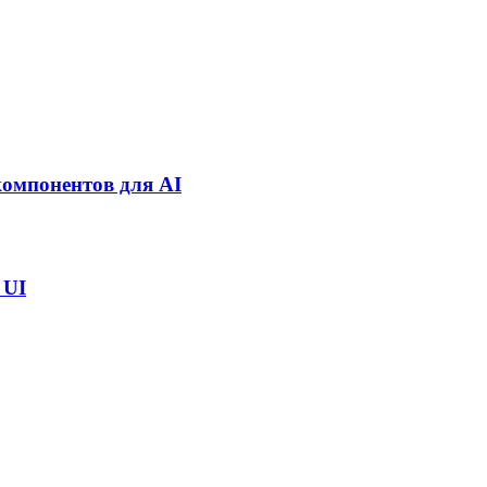
компонентов для AI
 UI