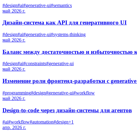
#
design
#
ai
#
generative-ui
#
semantics
май 2026 г.
Дизайн-система как API для генеративного UI
#
design
#
ai
#
generative-ui
#
systems-thinking
май 2026 г.
Баланс между достаточностью и избыточностью 
#
design
#
ai
#
constraints
#
generative-ui
май 2026 г.
Изменение роли фронтенд-разработки с generative
#
programming
#
design
#
generative-ui
#
workflow
май 2026 г.
Design-to-code через дизайн-системы для агентов
#
ai
#
workflow
#
automation
#
design
+
1
апр. 2026 г.