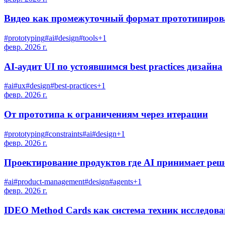
Видео как промежуточный формат прототипиров
#
prototyping
#
ai
#
design
#
tools
+
1
февр. 2026 г.
AI-аудит UI по устоявшимся best practices дизайна
#
ai
#
ux
#
design
#
best-practices
+
1
февр. 2026 г.
От прототипа к ограничениям через итерации
#
prototyping
#
constraints
#
ai
#
design
+
1
февр. 2026 г.
Проектирование продуктов где AI принимает реш
#
ai
#
product-management
#
design
#
agents
+
1
февр. 2026 г.
IDEO Method Cards как система техник исследов