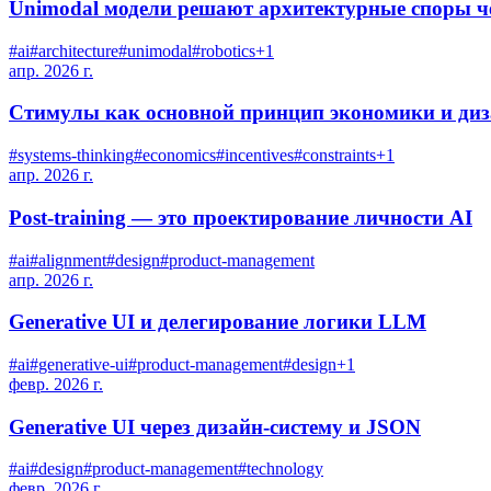
Unimodal модели решают архитектурные споры 
#
ai
#
architecture
#
unimodal
#
robotics
+
1
апр. 2026 г.
Стимулы как основной принцип экономики и диз
#
systems-thinking
#
economics
#
incentives
#
constraints
+
1
апр. 2026 г.
Post-training — это проектирование личности AI
#
ai
#
alignment
#
design
#
product-management
апр. 2026 г.
Generative UI и делегирование логики LLM
#
ai
#
generative-ui
#
product-management
#
design
+
1
февр. 2026 г.
Generative UI через дизайн-систему и JSON
#
ai
#
design
#
product-management
#
technology
февр. 2026 г.