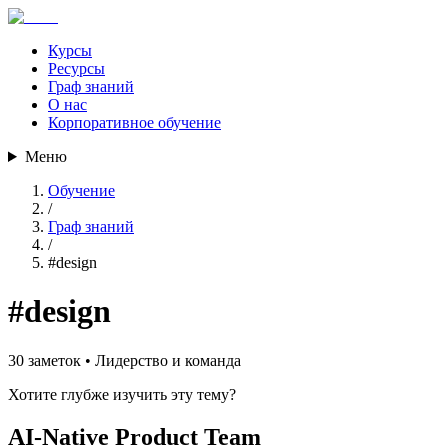
Курсы
Ресурсы
Граф знаний
О нас
Корпоративное обучение
Меню
Обучение
/
Граф знаний
/
#
design
#
design
30
заметок •
Лидерство и команда
Хотите глубже изучить эту тему?
AI-Native Product Team