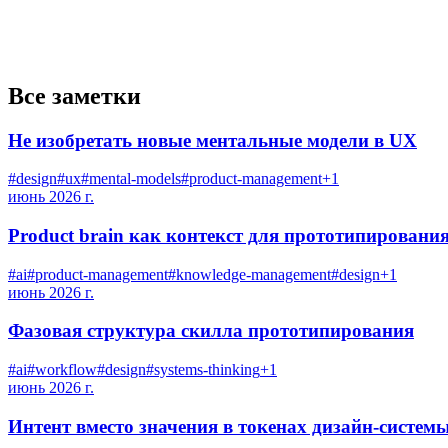
Все заметки
Не изобретать новые ментальные модели в UX
#
design
#
ux
#
mental-models
#
product-management
+
1
июнь 2026 г.
Product brain как контекст для прототипировани
#
ai
#
product-management
#
knowledge-management
#
design
+
1
июнь 2026 г.
Фазовая структура скилла прототипирования
#
ai
#
workflow
#
design
#
systems-thinking
+
1
июнь 2026 г.
Интент вместо значения в токенах дизайн-систем