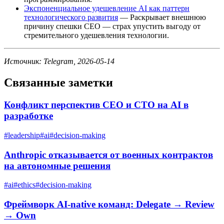
Экспоненциальное удешевление AI как паттерн
технологического развития
— Раскрывает внешнюю
причину спешки CEO — страх упустить выгоду от
стремительного удешевления технологии.
Источник: Telegram, 2026-05-14
Связанные заметки
Конфликт перспектив CEO и CTO на AI в
разработке
#
leadership
#
ai
#
decision-making
Anthropic отказывается от военных контрактов
на автономные решения
#
ai
#
ethics
#
decision-making
Фреймворк AI-native команд: Delegate → Review
→ Own