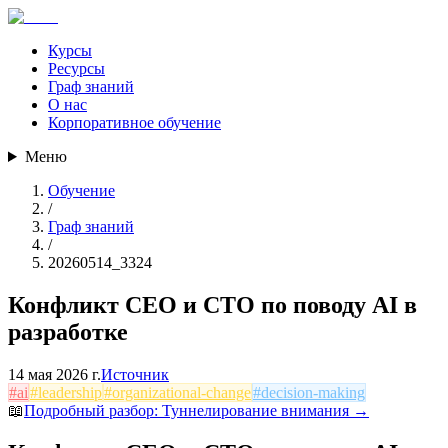
Курсы
Ресурсы
Граф знаний
О нас
Корпоративное обучение
Меню
Обучение
/
Граф знаний
/
20260514_3324
Конфликт CEO и CTO по поводу AI в
разработке
14 мая 2026 г.
Источник
#
ai
#
leadership
#
organizational-change
#
decision-making
📖
Подробный разбор:
Туннелирование внимания
→