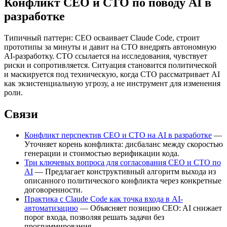
Конфликт CEO и CTO по поводу AI в
разработке
Типичный паттерн: CEO осваивает Claude Code, строит
прототипы за минуты и давит на CTO внедрять автономную
AI-разработку. CTO ссылается на исследования, чувствует
риски и сопротивляется. Ситуация становится политической
и маскируется под техническую, когда CTO рассматривает AI
как экзистенциальную угрозу, а не инструмент для изменения
роли.
Связи
Конфликт перспектив CEO и CTO на AI в разработке
—
Уточняет корень конфликта: дисбаланс между скоростью
генерации и стоимостью верификации кода.
Три ключевых вопроса для согласования CEO и CTO по
AI
— Предлагает конструктивный алгоритм выхода из
описанного политического конфликта через конкретные
договоренности.
Практика с Claude Code как точка входа в AI-
автоматизацию
— Объясняет позицию CEO: AI снижает
порог входа, позволяя решать задачи без
программирования.