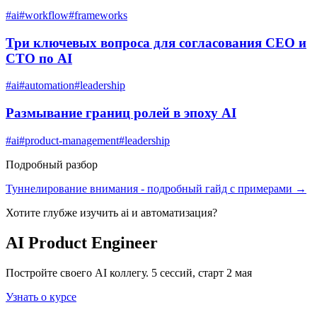
#
ai
#
workflow
#
frameworks
Три ключевых вопроса для согласования CEO и
CTO по AI
#
ai
#
automation
#
leadership
Размывание границ ролей в эпоху AI
#
ai
#
product-management
#
leadership
Подробный разбор
Туннелирование внимания
- подробный гайд с примерами →
Хотите глубже изучить
ai и автоматизация
?
AI Product Engineer
Постройте своего AI коллегу. 5 сессий, старт 2 мая
Узнать о курсе