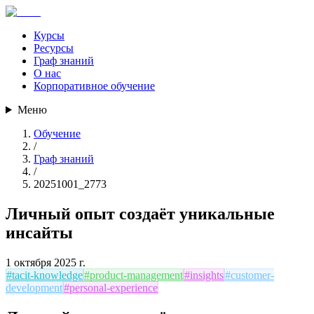
Курсы
Ресурсы
Граф знаний
О нас
Корпоративное обучение
Меню
Обучение
/
Граф знаний
/
20251001_2773
Личный опыт создаёт уникальные
инсайты
1 октября 2025 г.
#
tacit-knowledge
#
product-management
#
insights
#
customer-
development
#
personal-experience