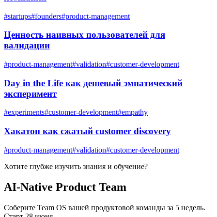
#
startups
#
founders
#
product-management
Ценность наивных пользователей для
валидации
#
product-management
#
validation
#
customer-development
Day in the Life как дешевый эмпатический
эксперимент
#
experiments
#
customer-development
#
empathy
Хакатон как сжатый customer discovery
#
product-management
#
validation
#
customer-development
Хотите глубже изучить
знания и обучение
?
AI-Native Product Team
Соберите Team OS вашей продуктовой команды за 5 недель.
Старт 28 июня