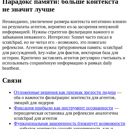
Парадокс памяти: больше контекста
не значит лучше
Неожиданно, увеличение размера контекста негативно влияло
на результаты агентов, вероятно из-за засорения ненужной
информацией. Нужны стратегии фильтрации важного и
забывания неважного. Интересно: Sonnet часто писал в
scratchpad, но не читал его - возможно, это помогало
рефлексии. Агентам нужна трёхуровневая память: scratchpad
для рассуждений, key-value для фактов, векторная база для
истории. Критично заставлять агентов регулярно считывать и
использовать сохранённую информацию в рамках daily
heartbeat.
Связи
Отложенные решения как признак зрелости лидера
—
оба о важности фильтрации: контекста для агентов,
эмоций для лидеров
Фиксация прибыли как инструмент осознанности
—
периодическая остановка для рефлексии аналогична
scratchpad для агентов
Функциональная зашоренность блокирует возможности
— избыток контекста создаёт зашоренность, как и