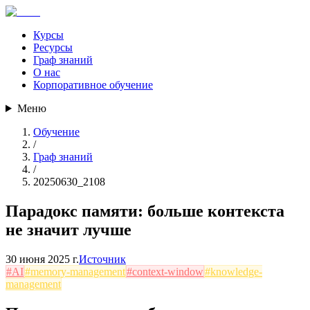
Курсы
Ресурсы
Граф знаний
О нас
Корпоративное обучение
Меню
Обучение
/
Граф знаний
/
20250630_2108
Парадокс памяти: больше контекста
не значит лучше
30 июня 2025 г.
Источник
#
AI
#
memory-management
#
context-window
#
knowledge-
management