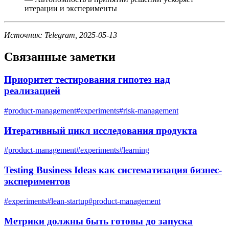
итерации и эксперименты
Источник: Telegram, 2025-05-13
Связанные заметки
Приоритет тестирования гипотез над
реализацией
#
product-management
#
experiments
#
risk-management
Итеративный цикл исследования продукта
#
product-management
#
experiments
#
learning
Testing Business Ideas как систематизация бизнес-
экспериментов
#
experiments
#
lean-startup
#
product-management
Метрики должны быть готовы до запуска