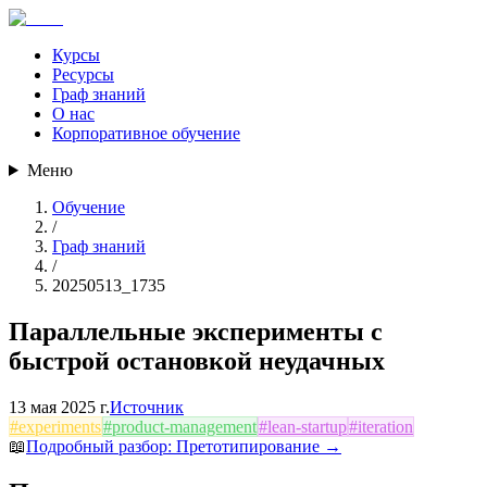
Курсы
Ресурсы
Граф знаний
О нас
Корпоративное обучение
Меню
Обучение
/
Граф знаний
/
20250513_1735
Параллельные эксперименты с
быстрой остановкой неудачных
13 мая 2025 г.
Источник
#
experiments
#
product-management
#
lean-startup
#
iteration
📖
Подробный разбор:
Претотипирование
→