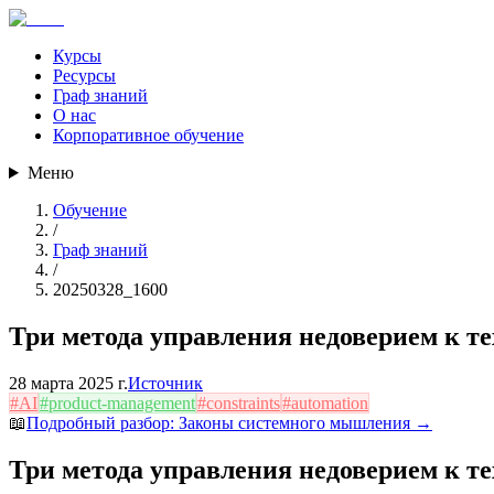
Курсы
Ресурсы
Граф знаний
О нас
Корпоративное обучение
Меню
Обучение
/
Граф знаний
/
20250328_1600
Три метода управления недоверием к т
28 марта 2025 г.
Источник
#
AI
#
product-management
#
constraints
#
automation
📖
Подробный разбор:
Законы системного мышления
→
Три метода управления недоверием к т