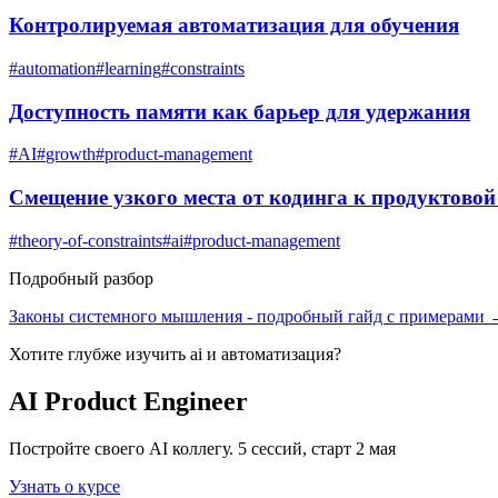
Контролируемая автоматизация для обучения
#
automation
#
learning
#
constraints
Доступность памяти как барьер для удержания
#
AI
#
growth
#
product-management
Смещение узкого места от кодинга к продуктовой
#
theory-of-constraints
#
ai
#
product-management
Подробный разбор
Законы системного мышления
- подробный гайд с примерами
Хотите глубже изучить
ai и автоматизация
?
AI Product Engineer
Постройте своего AI коллегу. 5 сессий, старт 2 мая
Узнать о курсе