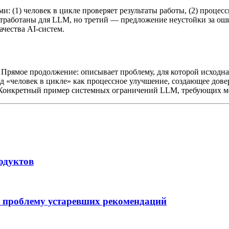
: (1) человек в цикле проверяет результаты работы, (2) процес
отработаны для LLM, но третий — предложение неустойки за ошиб
чества AI-систем.
Прямое продолжение: описывает проблему, для которой исходна
 «человек в цикле» как процессное улучшение, создающее дове
онкретный пример системных ограничений LLM, требующих ме
одуктов
 проблему устаревших рекомендаций