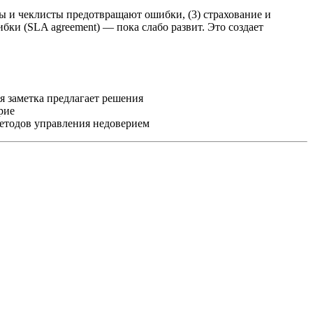
сы и чеклисты предотвращают ошибки, (3) страхование и
ки (SLA agreement) — пока слабо развит. Это создает
я заметка предлагает решения
рие
тодов управления недоверием