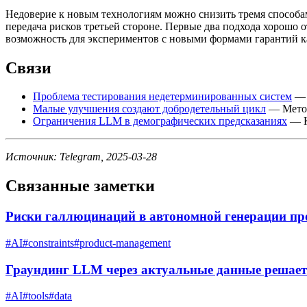
Недоверие к новым технологиям можно снизить тремя способами
передача рисков третьей стороне. Первые два подхода хорошо 
возможность для экспериментов с новыми формами гарантий ка
Связи
Проблема тестирования недетерминированных систем
— 
Малые улучшения создают добродетельный цикл
— Метод
Ограничения LLM в демографических предсказаниях
— К
Источник: Telegram, 2025-03-28
Связанные заметки
Риски галлюцинаций в автономной генерации пр
#
AI
#
constraints
#
product-management
Граундинг LLM через актуальные данные решает
#
AI
#
tools
#
data