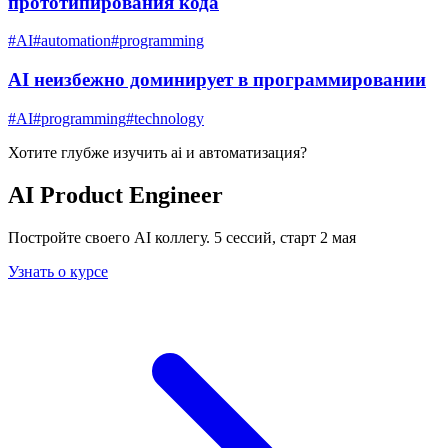
прототипирования кода
#
AI
#
automation
#
programming
AI неизбежно доминирует в программировании
#
AI
#
programming
#
technology
Хотите глубже изучить
ai и автоматизация
?
AI Product Engineer
Постройте своего AI коллегу. 5 сессий, старт 2 мая
Узнать о курсе