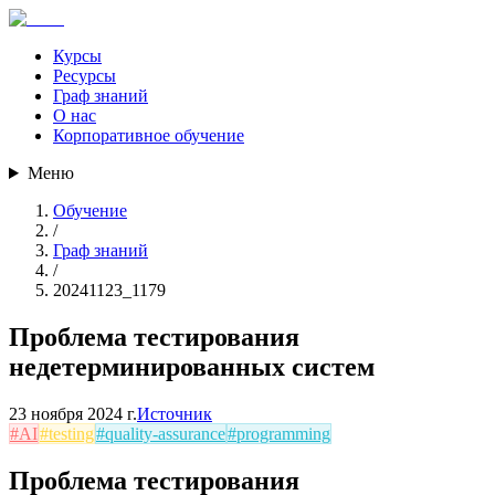
Курсы
Ресурсы
Граф знаний
О нас
Корпоративное обучение
Меню
Обучение
/
Граф знаний
/
20241123_1179
Проблема тестирования
недетерминированных систем
23 ноября 2024 г.
Источник
#
AI
#
testing
#
quality-assurance
#
programming
Проблема тестирования