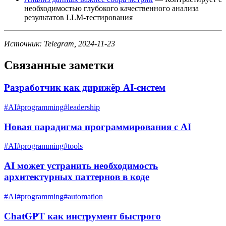
необходимостью глубокого качественного анализа
результатов LLM-тестирования
Источник: Telegram, 2024-11-23
Связанные заметки
Разработчик как дирижёр AI-систем
#
AI
#
programming
#
leadership
Новая парадигма программирования с AI
#
AI
#
programming
#
tools
AI может устранить необходимость
архитектурных паттернов в коде
#
AI
#
programming
#
automation
ChatGPT как инструмент быстрого