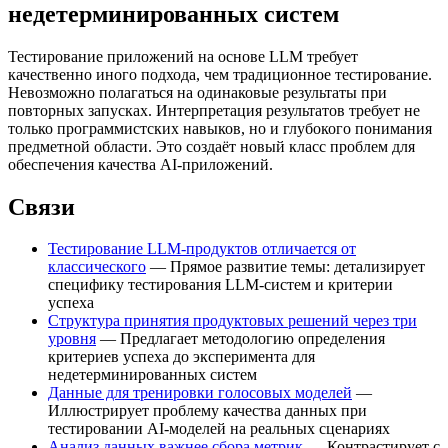
недетерминированных систем
Тестирование приложений на основе LLM требует
качественно иного подхода, чем традиционное тестирование.
Невозможно полагаться на одинаковые результаты при
повторных запусках. Интерпретация результатов требует не
только программистских навыков, но и глубокого понимания
предметной области. Это создаёт новый класс проблем для
обеспечения качества AI-приложений.
Связи
Тестирование LLM-продуктов отличается от
классического
— Прямое развитие темы: детализирует
специфику тестирования LLM-систем и критерии
успеха
Структура принятия продуктовых решений через три
уровня
— Предлагает методологию определения
критериев успеха до эксперимента для
недетерминированных систем
Данные для тренировки голосовых моделей
—
Иллюстрирует проблему качества данных при
тестировании AI-моделей на реальных сценариях
Анализ данных важнее сбора метрик
— Контрастирует с