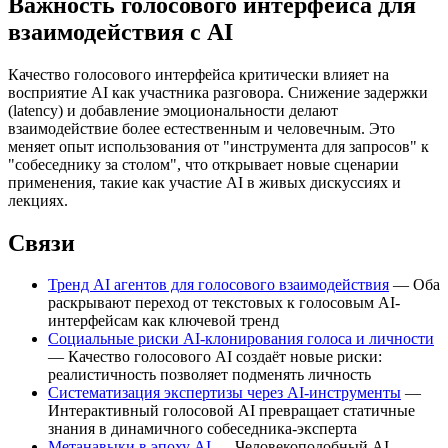
Важность голосового интерфейса для
взаимодействия с AI
Качество голосового интерфейса критически влияет на
восприятие AI как участника разговора. Снижение задержки
(latency) и добавление эмоциональности делают
взаимодействие более естественным и человечным. Это
меняет опыт использования от "инструмента для запросов" к
"собеседнику за столом", что открывает новые сценарии
применения, такие как участие AI в живых дискуссиях и
лекциях.
Связи
Тренд AI агентов для голосового взаимодействия
— Оба
раскрывают переход от текстовых к голосовым AI-
интерфейсам как ключевой тренд
Социальные риски AI-клонирования голоса и личности
— Качество голосового AI создаёт новые риски:
реалистичность позволяет подменять личность
Систематизация экспертизы через AI-инструменты
—
Интерактивный голосовой AI превращает статичные
знания в динамичного собеседника-эксперта
Метанавыки в эпоху AI
— Человекоподобный AI-