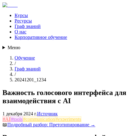
Курсы
Ресурсы
Граф знаний
О нас
Корпоративное обучение
Меню
Обучение
/
Граф знаний
/
20241201_1234
Важность голосового интерфейса для
взаимодействия с AI
1 декабря 2024 г.
Источник
#
AI
#
tools
#
communication
#
experiments
📖
Подробный разбор:
Претотипирование
→