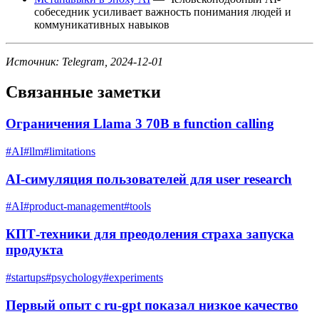
собеседник усиливает важность понимания людей и
коммуникативных навыков
Источник: Telegram, 2024-12-01
Связанные заметки
Ограничения Llama 3 70B в function calling
#
AI
#
llm
#
limitations
AI-симуляция пользователей для user research
#
AI
#
product-management
#
tools
КПТ-техники для преодоления страха запуска
продукта
#
startups
#
psychology
#
experiments
Первый опыт с ru-gpt показал низкое качество