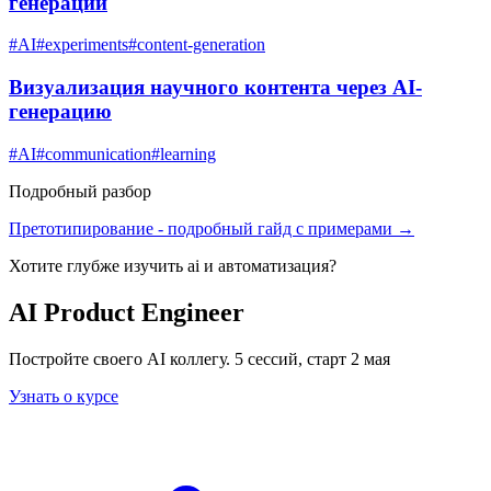
генерации
#
AI
#
experiments
#
content-generation
Визуализация научного контента через AI-
генерацию
#
AI
#
communication
#
learning
Подробный разбор
Претотипирование
- подробный гайд с примерами →
Хотите глубже изучить
ai и автоматизация
?
AI Product Engineer
Постройте своего AI коллегу. 5 сессий, старт 2 мая
Узнать о курсе